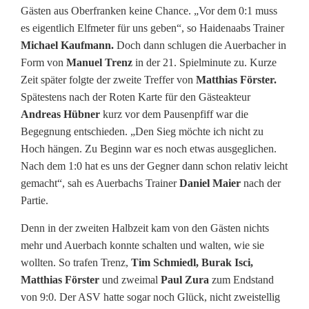
Gästen aus Oberfranken keine Chance. „Vor dem 0:1 muss
r
es eigentlich Elfmeter für uns geben“, so Haidenaabs Trainer
K
Michael Kaufmann.
Doch dann schlugen die Auerbacher in
Form von
Manuel Trenz
in der 21. Spielminute zu. Kurze
u
Zeit später folgte der zweite Treffer von
Matthias Förster.
Spätestens nach der Roten Karte für den Gästeakteur
l
Andreas Hübner
kurz vor dem Pausenpfiff war die
i
Begegnung entschieden. „Den Sieg möchte ich nicht zu
Hoch hängen. Zu Beginn war es noch etwas ausgeglichen.
s
Nach dem 1:0 hat es uns der Gegner dann schon relativ leicht
s
gemacht“, sah es Auerbachs Trainer
Daniel Maier
nach der
Partie.
e
Denn in der zweiten Halbzeit kam von den Gästen nichts
e
mehr und Auerbach konnte schalten und walten, wie sie
n
wollten. So trafen Trenz,
Tim Schmiedl, Burak Isci,
Matthias Förster
und zweimal
Paul Zura
zum Endstand
d
von 9:0. Der ASV hatte sogar noch Glück, nicht zweistellig