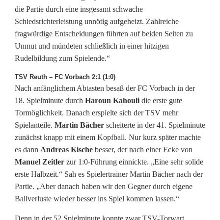
die Partie durch eine insgesamt schwache
Schiedsrichterleistung unnötig aufgeheizt. Zahlreiche
fragwürdige Entscheidungen führten auf beiden Seiten zu
Unmut und mündeten schließlich in einer hitzigen
Rudelbildung zum Spielende.“
TSV Reuth – FC Vorbach 2:1 (1:0)
Nach anfänglichem Abtasten besaß der FC Vorbach in der
18. Spielminute durch
Haroun Kahouli
die erste gute
Tormöglichkeit. Danach erspielte sich der TSV mehr
Spielanteile.
Martin Bächer
scheiterte in der 41. Spielminute
zunächst knapp mit einem Kopfball. Nur kurz später machte
es dann
Andreas Kische
besser, der nach einer Ecke von
Manuel Zeitler
zur 1:0-Führung einnickte. „Eine sehr solide
erste Halbzeit.“ Sah es Spielertrainer Martin Bächer nach der
Partie. „Aber danach haben wir den Gegner durch eigene
Ballverluste wieder besser ins Spiel kommen lassen.“
Denn in der 52.Spielminute konnte zwar TSV-Torwart