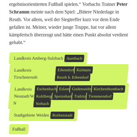
ergebnisorientierten Fußball spielen.“ Vorbachs Trainer
Peter
Schramm
meinte nach dem Spiel: „Bittere Niederlage in
Reuth. Vor allem, weil der Siegtreffer kurz vor dem Ende
gefallen ist. Meiner, wieder junge Truppe, hat vor allem
kämpferisch überzeugt und hätte einen Punkt absolut verdient
gehabt.“
Landkreis Amberg-Sulzbach
Auerbach
Landkreis
Erbendorf
Kulmain
Tirschenreuth
Reuth b. Erbendorf
Landkreis
Eschenbach
Eslarn
Grafenwöhr
Kirchenthumbach
Neustadt/W
Kohlberg
Speinshart
Trabitz
Tremmersdorf
N
Vorbach
Stadtgebiete Weiden
Rothenstadt
Fußball