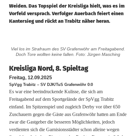
Weiden. Das Topspiel der Kreisliga hielt, was es im
Vorfeld versprach. Verfolger Auerbach feiert einen
Kantersieg und rückt an Trabitz näher heran.
K
Viel los im Strafraum des SV Grafenwöhr am Freitagabend.
r
Doch Tore wollten keine fallen. Foto: Jürgen Masching
e
Kreisliga Nord, 8. Spieltag
i
Freitag, 12.09.2025
SpVgg Trabitz – SV DJK/TuS Grafenwöhr 0:0
s
Es war eine beeindruckende Kulisse, die sich am
Freitagabend auf dem Sportgelände der SpVgg Trabitz
l
einfand. Im Spitzenspiel und zugleich Derby vor über 650
i
Zuschauern gegen die Gäste aus Grafenwöhr hatten am Ende
zwar die Gastgeber die besseren Möglichkeiten, jedoch
g
verdienten sich die Garnisionsstädter schon alleine wegen