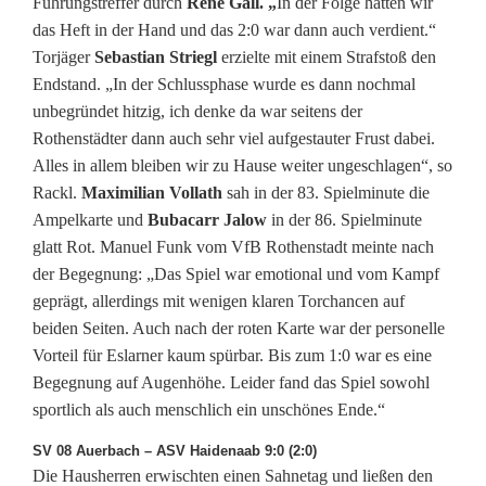
Führungstreffer durch
Rene Gall. „
In der Folge hatten wir
w
das Heft in der Hand und das 2:0 war dann auch verdient.“
Torjäger
Sebastian Striegl
erzielte mit einem Strafstoß den
ö
Endstand. „In der Schlussphase wurde es dann nochmal
h
unbegründet hitzig, ich denke da war seitens der
Rothenstädter dann auch sehr viel aufgestauter Frust dabei.
r
Alles in allem bleiben wir zu Hause weiter ungeschlagen“, so
v
Rackl.
Maximilian Vollath
sah in der 83. Spielminute die
Ampelkarte und
Bubacarr Jalow
in der 86. Spielminute
o
glatt Rot. Manuel Funk vom VfB Rothenstadt meinte nach
r
der Begegnung: „Das Spiel war emotional und vom Kampf
geprägt, allerdings mit wenigen klaren Torchancen auf
g
beiden Seiten. Auch nach der roten Karte war der personelle
r
Vorteil für Eslarner kaum spürbar. Bis zum 1:0 war es eine
Begegnung auf Augenhöhe. Leider fand das Spiel sowohl
o
sportlich als auch menschlich ein unschönes Ende.“
ß
SV 08 Auerbach – ASV Haidenaab 9:0 (2:0)
e
Die Hausherren erwischten einen Sahnetag und ließen den