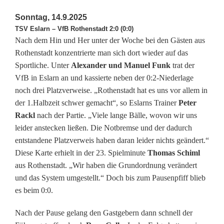
z
Sonntag, 14.9.2025
g
TSV Eslarn – VfB Rothenstadt 2:0 (0:0)
Nach dem Hin und Her unter der Woche bei den Gästen aus
e
Rothenstadt konzentrierte man sich dort wieder auf das
g
Sportliche. Unter
Alexander und Manuel Funk
trat der
VfB in Eslarn an und kassierte neben der 0:2-Niederlage
e
noch drei Platzverweise. „Rothenstadt hat es uns vor allem in
n
der 1.Halbzeit schwer gemacht“, so Eslarns Trainer
Peter
Rackl
nach der Partie. „Viele lange Bälle, wovon wir uns
G
leider anstecken ließen. Die Notbremse und der dadurch
r
entstandene Platzverweis haben daran leider nichts geändert.“
Diese Karte erhielt in der 23. Spielminute
Thomas Schiml
a
aus Rothenstadt. „Wir haben die Grundordnung verändert
f
und das System umgestellt.“ Doch bis zum Pausenpfiff blieb
es beim 0:0.
e
Nach der Pause gelang den Gastgebern dann schnell der
n