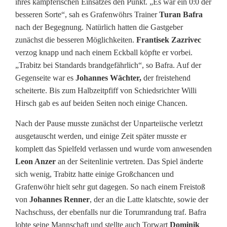
a
ihres kämpferischen Einsatzes den Punkt. „Es war ein 0:0 der
besseren Sorte“, sah es Grafenwöhrs Trainer
Turan Bafra
N
nach der Begegnung. Natürlich hatten die Gastgeber
o
zunächst die besseren Möglichkeiten.
Frantisek Zazrivec
verzog knapp und nach einem Eckball köpfte er vorbei.
r
„Trabitz bei Standards brandgefährlich“, so Bafra. Auf der
d
Gegenseite war es
Johannes Wächter,
der freistehend
scheiterte. Bis zum Halbzeitpfiff von Schiedsrichter Willi
:
Hirsch gab es auf beiden Seiten noch einige Chancen.
S
Nach der Pause musste zunächst der Unparteiische verletzt
p
ausgetauscht werden, und einige Zeit später musste er
komplett das Spielfeld verlassen und wurde vom anwesenden
i
Leon Anzer
an der Seitenlinie vertreten. Das Spiel änderte
t
sich wenig, Trabitz hatte einige Großchancen und
Grafenwöhr hielt sehr gut dagegen. So nach einem Freistoß
z
von
Johannes Renner
, der an die Latte klatschte, sowie der
e
Nachschuss, der ebenfalls nur die Torumrandung traf. Bafra
lobte seine Mannschaft und stellte auch Torwart
Dominik