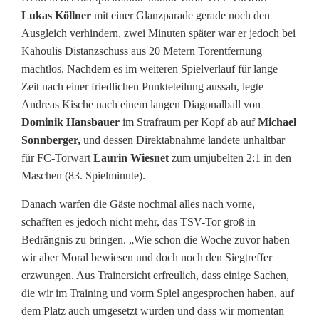
Lukas Köllner
mit einer Glanzparade gerade noch den
Ausgleich verhindern, zwei Minuten später war er jedoch bei
Kahoulis Distanzschuss aus 20 Metern Torentfernung
machtlos. Nachdem es im weiteren Spielverlauf für lange
Zeit nach einer friedlichen Punkteteilung aussah, legte
Andreas Kische nach einem langen Diagonalball von
Dominik Hansbauer
im Strafraum per Kopf ab auf
Michael
Sonnberger,
und dessen Direktabnahme landete unhaltbar
für FC-Torwart
Laurin Wiesnet
zum umjubelten 2:1 in den
Maschen (83. Spielminute).
Danach warfen die Gäste nochmal alles nach vorne,
schafften es jedoch nicht mehr, das TSV-Tor groß in
Bedrängnis zu bringen. „Wie schon die Woche zuvor haben
wir aber Moral bewiesen und doch noch den Siegtreffer
erzwungen. Aus Trainersicht erfreulich, dass einige Sachen,
die wir im Training und vorm Spiel angesprochen haben, auf
dem Platz auch umgesetzt wurden und dass wir momentan