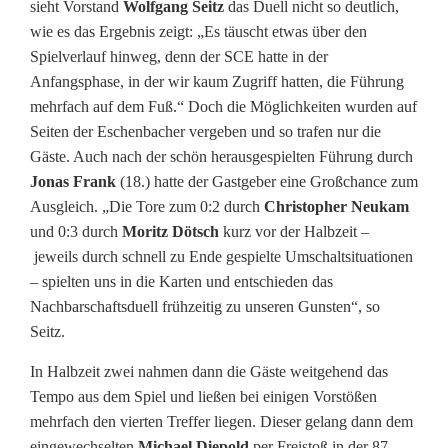
sieht Vorstand
Wolfgang Seitz
das Duell nicht so deutlich,
wie es das Ergebnis zeigt: „Es täuscht etwas über den
Spielverlauf hinweg, denn der SCE hatte in der
Anfangsphase, in der wir kaum Zugriff hatten, die Führung
mehrfach auf dem Fuß.“ Doch die Möglichkeiten wurden auf
Seiten der Eschenbacher vergeben und so trafen nur die
Gäste. Auch nach der schön herausgespielten Führung durch
Jonas Frank
(18.) hatte der Gastgeber eine Großchance zum
Ausgleich. „Die Tore zum 0:2 durch
Christopher Neukam
und 0:3 durch
Moritz Dötsch
kurz vor der Halbzeit –
jeweils durch schnell zu Ende gespielte Umschaltsituationen
– spielten uns in die Karten und entschieden das
Nachbarschaftsduell frühzeitig zu unseren Gunsten“, so
Seitz.
In Halbzeit zwei nahmen dann die Gäste weitgehend das
Tempo aus dem Spiel und ließen bei einigen Vorstößen
mehrfach den vierten Treffer liegen. Dieser gelang dann dem
eingewechselten
Michael Diepold
per Freistoß in der 87.