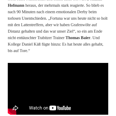
n
Hofmann
heraus, der mehrmals stark reagierte. So blieb es
s
nach 90 Minuten nach einem emotionalen Derby beim
torlosen Unentschieden. „Fortuna war uns heute nicht so holt
p
mit den Lattentreffern, aber wir haben Grafenwöhr auf
i
Distanz gehalten und das war unser Ziel“, so ein am Ende
nicht enttäuschter Trabitzer Trainer
Thomas Baier
. Und
e
Kollege Daniel Käß fügte hinzu: Es hat heute alles gehabt,
l
bis auf Tore.“
T
r
a
b
i
t