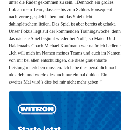
e
unter die Räder gekommen zu sein. „Dennoch ein großes
Lob an mein Team, dass sie bis zum Schluss konsequent
t
nach vorne gespielt haben und das Spiel nicht
u
dahinplätschern ließen. Das Spiel ist aber bereits abgehakt.
Unser Fokus liegt auf der kommenden Trainingswoche, denn
n
das nächste Spiel beginnt wieder bei Null“, so Maier. Und
e
Haidenaabs Coach Michael Kaufmann war natürlich bedient:
„Ich will mich im Namen meines Teams und auch im Namen
n
von mir bei allen entschuldigen, die diese grauenhafte
t
Leistung miterleben mussten. Ich habe dies persönlich noch
nie erlebt und werde dies auch nur einmal dulden. Ein
s
zweites Mal wird’s dies bei mir nicht mehr geben.“
c
h
i
e