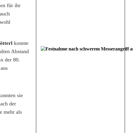
n für ihr
 auch
bwohl
ötterl
konnte
 alten Abstand
n der 80.
 aus
konnten sie
ach der
e mehr als