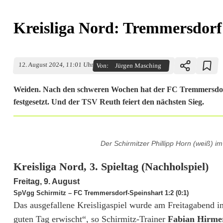
Kreisliga Nord: Tremmersdorf 
12. August 2024, 11:01 Uhr
Von:
Jürgen Masching
Weiden. Nach den schweren Wochen hat der FC Tremmersdorf-
festgesetzt. Und der TSV Reuth feiert den nächsten Sieg.
K
Der Schirmitzer Phillipp Horn (weiß) i
r
Kreisliga Nord, 3. Spieltag (Nachholspiel)
e
Freitag, 9. August
i
SpVgg Schirmitz – FC Tremmersdorf-Speinshart 1:2 (0:1)
Das ausgefallene Kreisligaspiel wurde am Freitagabend i
s
guten Tag erwischt“, so Schirmitz-Trainer
Fabian Hirme