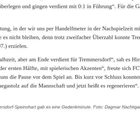
erlegen und gingen verdient mit 0:1 in Führung“. Für die Gä
stung, in der wir uns per Handelfmeter in der Nachspielzeit m
e es nicht bleiben, denn trotz zweifacher Überzahl konnte T
7.) erzielen.
albzeit, aber am Ende verdient für Tremmersdorf“, sah es Hirm
der ersten Hälfte, mit spielerischen Akzenten“, freute sich FC
 uns die Pause vor dem Spiel an. Bis kurz vor Schluss konnte
gastolz auf die Mannschaft und jetzt heißt es regenerieren“.
rsdorf-Speinshart gab es eine Gedenkminute. Foto: Dagmar Nachtigal