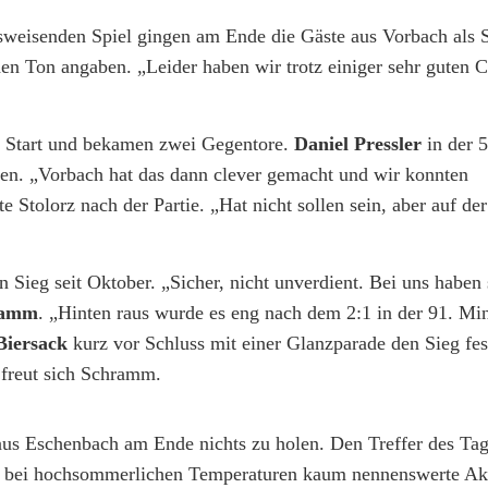
gsweisenden Spiel gingen am Ende die Gäste aus Vorbach als 
 den Ton angaben. „Leider haben wir trotz einiger sehr guten 
n Start und bekamen zwei Gegentore.
Daniel Pressler
in der 
zen. „Vorbach hat das dann clever gemacht und wir konnten
Stolorz nach der Partie. „Hat nicht sollen sein, aber auf der
 Sieg seit Oktober. „Sicher, nicht unverdient. Bei uns haben
ramm
. „Hinten raus wurde es eng nach dem 2:1 in der 91. Mi
Biersack
kurz vor Schluss mit einer Glanzparade den Sieg fes
 freut sich Schramm.
 aus Eschenbach am Ende nichts zu holen. Den Treffer des Tage
es bei hochsommerlichen Temperaturen kaum nennenswerte Ak