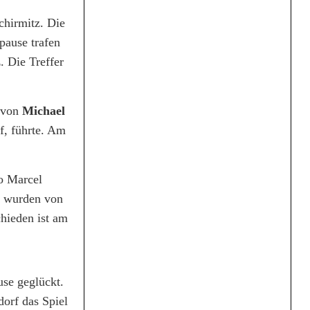
hirmitz. Die
pause trafen
. Die Treffer
ß von
Michael
f, führte. Am
so Marcel
n wurden von
hieden ist am
se geglückt.
dorf das Spiel