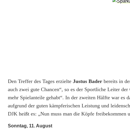
r
t
e
t
m
i
t
Den Treffer des Tages erzielte
Justus Bader
bereits in d
z
auch zwei gute Chancen“, so es der Sportliche Leiter der
w
mehr Spielanteile gehabt“. In der zweiten Hälfte war es
aufgrund der guten kämpferischen Leistung und leidenscha
e
DJK heißt es: „Nun muss man die Köpfe freibekommen un
i
Sonntag, 11. August
S