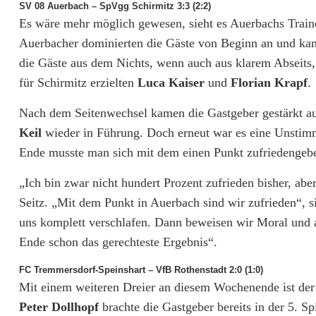
SV 08 Auerbach – SpVgg Schirmitz 3:3 (2:2)
Es wäre mehr möglich gewesen, sieht es Auerbachs Trai
Auerbacher dominierten die Gäste von Beginn an und kame
die Gäste aus dem Nichts, wenn auch aus klarem Abseits,
für Schirmitz erzielten
Luca Kaiser
und
Florian Krapf
.
Nach dem Seitenwechsel kamen die Gastgeber gestärkt au
Keil
wieder in Führung. Doch erneut war es eine Unstimm
Ende musste man sich mit dem einen Punkt zufriedengeb
„Ich bin zwar nicht hundert Prozent zufrieden bisher, abe
Seitz. „Mit dem Punkt in Auerbach sind wir zufrieden“, 
uns komplett verschlafen. Dann beweisen wir Moral und 
Ende schon das gerechteste Ergebnis“.
FC Tremmersdorf-Speinshart – VfB Rothenstadt 2:0 (1:0)
Mit einem weiteren Dreier an diesem Wochenende ist der
Peter Dollhopf
brachte die Gastgeber bereits in der 5. S