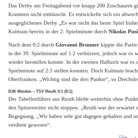
m
Das Derby am Freitagabend vor knapp 200 Zuschauern gin
Kommen nicht enttäuscht. Es entwickelte sich ein abwech
m
ausgeglichenes Derby „Es war nicht das beste Spiel bishe
e
Kulmain bereits in der 2. Spielminute durch
Nikolas Pus
r
Nach dem 0:2 durch
Giovanni Brunner
kippte die Parti
s
in der 39. Spielminute auf 1:2 verkürzen, jedoch war es w
wieder herstellen konnte. In der zweiten Halbzeit war es 
d
Spielminute auf 2:3 stellen konnten. Doch Kulmain bracht
o
Oberfranken. „Wichtig sind die drei Punkte“, so Drechsle
r
DJK Weiden – TSV Reuth 0:1 (0:1)
Der Tabellenführer aus Reuth bleibt weiterhin ohne Punk
f
den Spitzenreiter nicht stoppen. „Reuth war der erwartet
s
Begegnung. „Wir haben sehr gut dagegen gehalten und uns
t
verdient gewesen“.
a