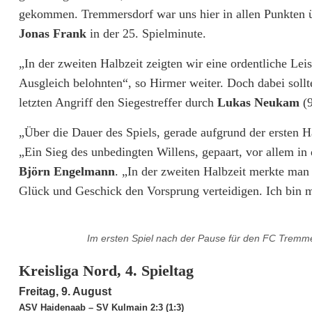
l
gekommen. Tremmersdorf war uns hier in allen Punkten üb
i
Jonas Frank
in der 25. Spielminute.
g
„In der zweiten Halbzeit zeigten wir eine ordentliche Lei
Ausgleich belohnten“, so Hirmer weiter. Doch dabei sollt
a
letzten Angriff den Siegestreffer durch
Lukas Neukam
(9
N
„Über die Dauer des Spiels, gerade aufgrund der ersten H
o
„Ein Sieg des unbedingten Willens, gepaart, vor allem in 
r
Björn Engelmann
. „In der zweiten Halbzeit merkte man
Glück und Geschick den Vorsprung verteidigen. Ich bin me
d
:
Im ersten Spiel nach der Pause für den FC Tremme
T
Kreisliga Nord, 4. Spieltag
r
Freitag, 9. August
e
ASV Haidenaab – SV Kulmain 2:3 (1:3)