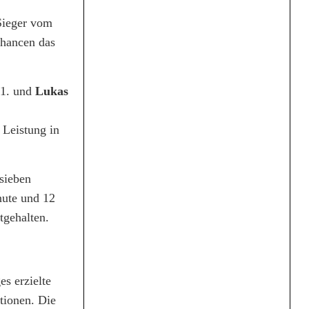
Sieger vom
Chancen das
51. und
Lukas
 Leistung in
 sieben
nute und 12
tgehalten.
s erzielte
tionen. Die