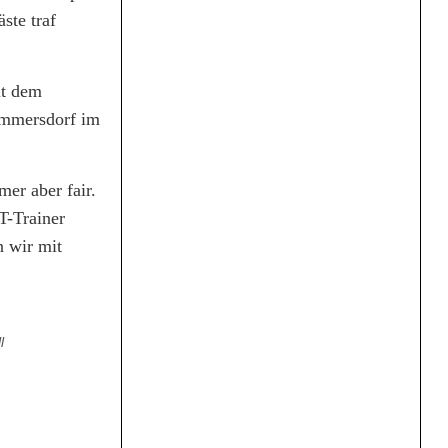
ste traf
it dem
remmersdorf im
er aber fair.
T-Trainer
n wir mit
l