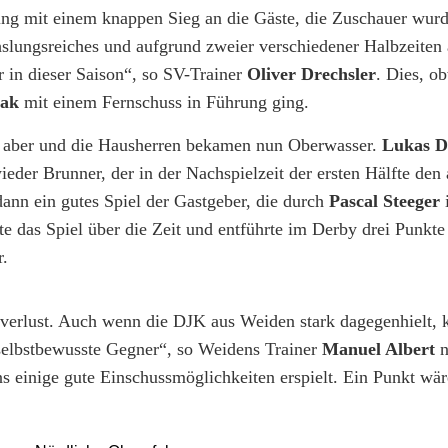
g mit einem knappen Sieg an die Gäste, die Zuschauer wurde
slungsreiches und aufgrund zweier verschiedener Halbzeiten
r in dieser Saison“, so SV-Trainer
Oliver Drechsler
. Dies, o
iak
mit einem Fernschuss in Führung ging.
e aber und die Hausherren bekamen nun Oberwasser.
Lukas D
ieder Brunner, der in der Nachspielzeit der ersten Hälfte den
dann ein gutes Spiel der Gastgeber, die durch
Pascal Steeger
i
e das Spiel über die Zeit und entführte im Derby drei Punkte
r.
tverlust. Auch wenn die DJK aus Weiden stark dagegenhielt, 
 selbstbewusste Gegner“, so Weidens Trainer
Manuel Albert
n
 einige gute Einschussmöglichkeiten erspielt. Ein Punkt wär