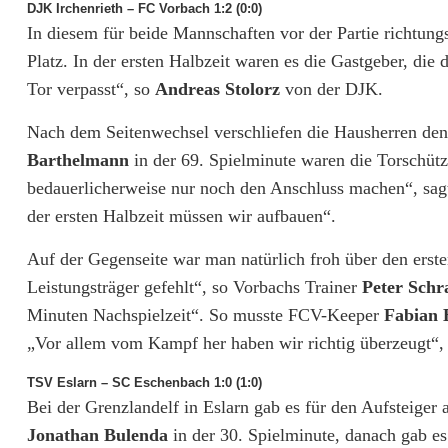
DJK Irchenrieth – FC Vorbach 1:2 (0:0)
In diesem für beide Mannschaften vor der Partie richtun
i
Platz. In der ersten Halbzeit waren es die Gastgeber, die
e
Tor verpasst“, so
Andreas Stolorz
von der DJK.
g
Nach dem Seitenwechsel verschliefen die Hausherren de
e
Barthelmann
in der 69. Spielminute waren die Torschüt
n
bedauerlicherweise nur noch den Anschluss machen“, sagte 
der ersten Halbzeit müssen wir aufbauen“.
n
Auf der Gegenseite war man natürlich froh über den ersten
e
Leistungsträger gefehlt“, so Vorbachs Trainer
Peter Sch
u
Minuten Nachspielzeit“. So musste FCV-Keeper
Fabian 
„Vor allem vom Kampf her haben wir richtig überzeugt“,
TSV Eslarn – SC Eschenbach 1:0 (1:0)
Bei der Grenzlandelf in Eslarn gab es für den Aufsteiger
Jonathan Bulenda
in der 30. Spielminute, danach gab 