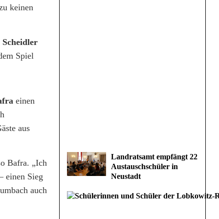
zu keinen
 Scheidler
dem Spiel
afra
einen
ch
Gäste aus
Landratsamt empfängt 22
o Bafra. „Ich
Austauschschüler in
– einen Sieg
Neustadt
thumbach auch