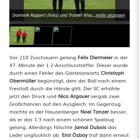
e
t
Dominik Ruppert (links) und Trainer Klaus Moucha betraten nach der Halbzeit das letzte Mal als Trainer das Spielfeld. Foto: Norbert Tannhäuser
mehr anzeigen
m
i
t
Vor 210 Zuschauern gelang
Felix Diermeier
in der
g
47. Minute der 1:2-Anschlusstreffer. Dieser wurde
r
durch einen Fehler des Gästetorwarts
Christoph
Obermüller
begünstigt, dem der Ball nach einem
o
Freistoß durch die Hände glitt. Der SC erhöhte
ß
jetzt den Druck und
Nico Argauer
vergab zwei
Großchancen auf den Ausgleich. Im Gegenzug
e
machte es der Hauzenberger
Noel Tanzer
besser,
n
als er das 1:3 nach einem schönen Spielzug
gelang. Allerdings fälschte
Jamal Dubois
das
E
Leder unglücklich ab.
Erol Özbay
traf dann erneut