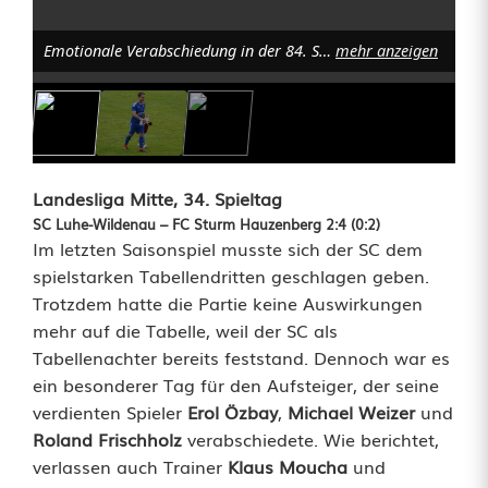
t
e
Emotionale Verabschiedung in der 84. Spielminute: Beide Mannschaften standen für Roland Frischholz in seinem letzten Spiel nach seiner Auswechslung Spalier. Foto: Norbert Tannhäuser
mehr anzeigen
s
S
a
Landesliga Mitte, 34. Spieltag
i
SC Luhe-Wildenau – FC Sturm Hauzenberg 2:4 (0:2)
Im letzten Saisonspiel musste sich der SC dem
s
spielstarken Tabellendritten geschlagen geben.
o
Trotzdem hatte die Partie keine Auswirkungen
mehr auf die Tabelle, weil der SC als
n
Tabellenachter bereits feststand. Dennoch war es
s
ein besonderer Tag für den Aufsteiger, der seine
verdienten Spieler
Erol Özbay
,
Michael Weizer
und
p
Roland Frischholz
verabschiedete. Wie berichtet,
i
verlassen auch Trainer
Klaus Moucha
und