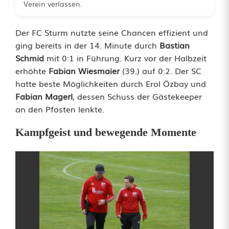
Verein verlassen.
W
Der FC Sturm nutzte seine Chancen effizient und
i
ging bereits in der 14. Minute durch
Bastian
l
Schmid
mit 0:1 in Führung. Kurz vor der Halbzeit
erhöhte
Fabian Wiesmaier
(39.) auf 0:2. Der SC
d
hatte beste Möglichkeiten durch Erol Özbay und
e
Fabian Magerl
, dessen Schuss der Gästekeeper
an den Pfosten lenkte.
n
a
Kampfgeist und bewegende Momente
u
e
n
d