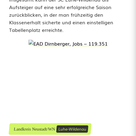
i
Aufsteiger auf eine sehr erfolgreiche Saison
zurückblicken, in der man frühzeitig den
n
Klassenerhalt sicherte und einen einstelligen
e
Tabellenplatz erreichte.
r
N
i
e
d
e
r
l
Luhe-Wildenau
Landkreis Neustadt/WN
a