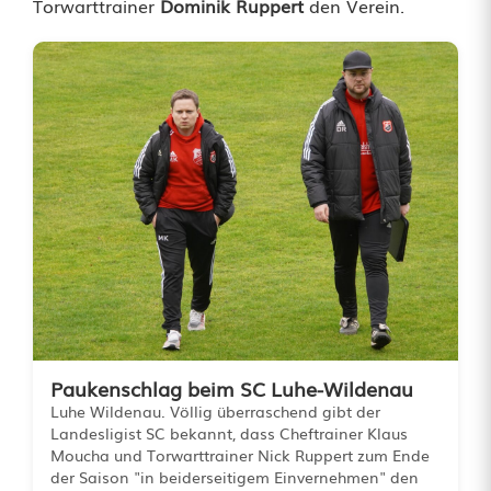
Torwarttrainer
Dominik Ruppert
den Verein.
e
l
d
e
s
S
C
L
u
Paukenschlag beim SC Luhe-Wildenau
h
Luhe Wildenau. Völlig überraschend gibt der
Landesligist SC bekannt, dass Cheftrainer Klaus
e
Moucha und Torwarttrainer Nick Ruppert zum Ende
der Saison "in beiderseitigem Einvernehmen" den
-