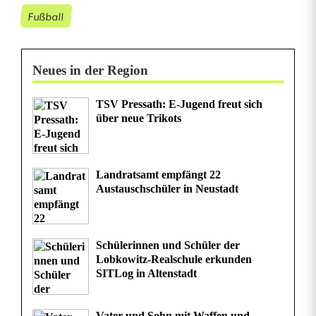
g
Fußball
e
Neues in der Region
TSV Pressath: E-Jugend freut sich
über neue Trikots
Landratsamt empfängt 22
Austauschschüler in Neustadt
Schülerinnen und Schüler der
Lobkowitz-Realschule erkunden
SITLog in Altenstadt
Vater und Sohn mit Waffen und