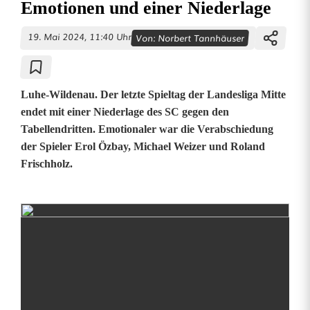
Emotionen und einer Niederlage
19. Mai 2024, 11:40 Uhr
Von:
Norbert Tannhäuser
Luhe-Wildenau. Der letzte Spieltag der Landesliga Mitte
endet mit einer Niederlage des SC gegen den
Tabellendritten. Emotionaler war die Verabschiedung
der Spieler Erol Özbay, Michael Weizer und Roland
Frischholz.
L
e
t
z