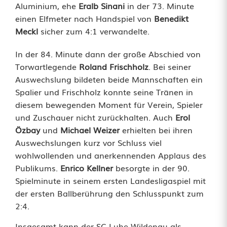
m
Aluminium, ehe
Eralb Sinani
in der 73. Minute
einen Elfmeter nach Handspiel von
Benedikt
o
Meckl
sicher zum 4:1 verwandelte.
t
In der 84. Minute dann der große Abschied von
i
Torwartlegende
Roland Frischholz
. Bei seiner
Auswechslung bildeten beide Mannschaften ein
o
Spalier und Frischholz konnte seine Tränen in
n
diesem bewegenden Moment für Verein, Spieler
und Zuschauer nicht zurückhalten. Auch
Erol
e
Özbay
und
Michael Weizer
erhielten bei ihren
n
Auswechslungen kurz vor Schluss viel
wohlwollenden und anerkennenden Applaus des
u
Publikums.
Enrico Kellner
besorgte in der 90.
n
Spielminute in seinem ersten Landesligaspiel mit
der ersten Ballberührung den Schlusspunkt zum
d
2:4.
e
Insgesamt kann der SC Luhe-Wildenau als