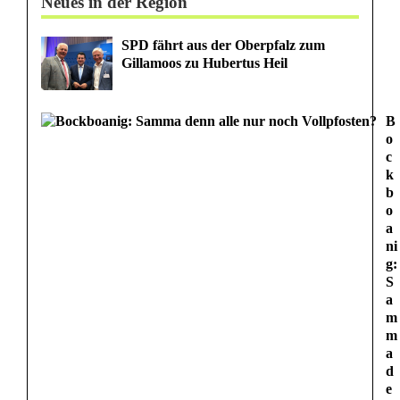
Neues in der Region
SPD fährt aus der Oberpfalz zum
Gillamoos zu Hubertus Heil
B
o
c
k
b
o
a
ni
g:
S
a
m
m
a
d
e