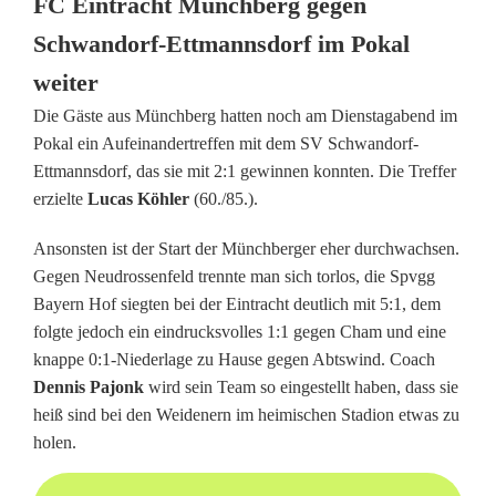
FC Eintracht Münchberg gegen
t
Schwandorf-Ettmannsdorf im Pokal
e
weiter
r
Die Gäste aus Münchberg hatten noch am Dienstagabend im
Pokal ein Aufeinandertreffen mit dem SV Schwandorf-
w
Ettmannsdorf, das sie mit 2:1 gewinnen konnten. Die Treffer
a
erzielte
Lucas Köhler
(60./85.).
r
Ansonsten ist der Start der Münchberger eher durchwachsen.
Gegen Neudrossenfeld trennte man sich torlos, die Spvgg
n
Bayern Hof siegten bei der Eintracht deutlich mit 5:1, dem
t
folgte jedoch ein eindrucksvolles 1:1 gegen Cham und eine
knappe 0:1-Niederlage zu Hause gegen Abtswind. Coach
v
Dennis Pajonk
wird sein Team so eingestellt haben, dass sie
o
heiß sind bei den Weidenern im heimischen Stadion etwas zu
holen.
r
d