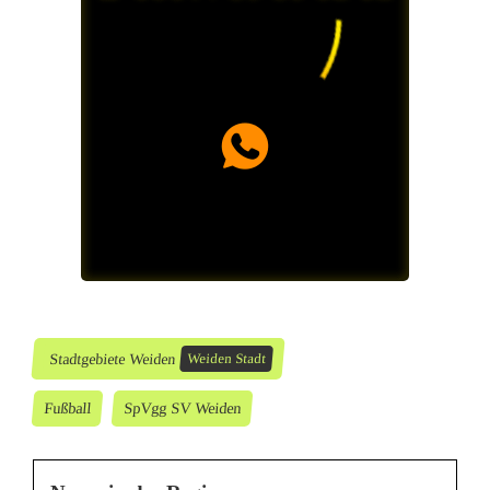
g
Stadtgebiete Weiden
Weiden Stadt
Fußball
SpVgg SV Weiden