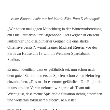
M
Voller Einsatz, nicht nur bei Martin Fillo. Foto D Nachtigall
i
„Wir hatten mal gegen Münchberg in der Wintervorbereitung
c
ein Duell auf absoluter Augenhöhe. Der Gegner ist ein sehr
laufstarker und disziplinierter Gegner, die eine starke
h
Offensive besitzt“, warnt Trainer
Michael Riester
vor der
a
Partie zu Hause um 19 Uhr im Weidener Spardabank
Stadion.
e
l
Er macht deutlich, dass es gefährlich sei, nun schon nach
dem guten Start in den ersten Spielen schon einen Heimsieg
R
einzubuchen. „Das macht es enorm gefährlich. Die Euphorie
in uns um den Verein nehmen wir gerne als Team mit.
i
Wichtig ist, dass meine Spieler die Situation richtig einordnen
e
und weiterhin fokussiert bleiben“, so Riester.
s