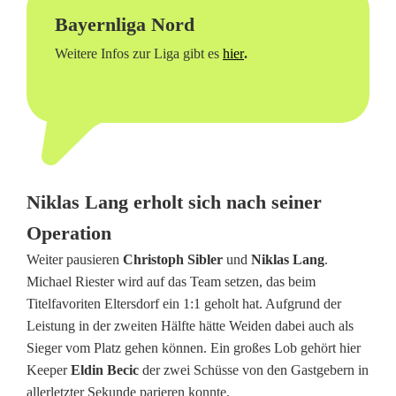
Bayernliga Nord
e
Weitere Infos zur Liga gibt es
hier
.
m
A
u
f
s
Niklas Lang erholt sich nach seiner
Operation
t
Weiter pausieren
Christoph Sibler
und
Niklas Lang
.
e
Michael Riester wird auf das Team setzen, das beim
i
Titelfavoriten Eltersdorf ein 1:1 geholt hat. Aufgrund der
Leistung in der zweiten Hälfte hätte Weiden dabei auch als
g
Sieger vom Platz gehen können. Ein großes Lob gehört hier
e
Keeper
Eldin Becic
der zwei Schüsse von den Gastgebern in
allerletzter Sekunde parieren konnte.