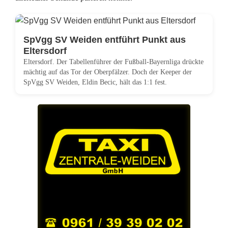
r
a
SpVgg SV Weiden entführt Punkt aus
u
Eltersdorf
s
Eltersdorf. Der Tabellenführer der Fußball-Bayernliga drückte
mächtig auf das Tor der Oberpfälzer. Doch der Keeper der
M
SpVgg SV Weiden, Eldin Becic, hält das 1:1 fest.
ü
n
c
h
b
e
r