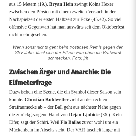
aus 15 Metern (19.),
Bryan Hein
zwingt Kölns Hexer
ö
zwischen den Pfosten mit einem zweiten Versuch in der
l
Nachspielzeit der ersten Halbzeit zur Ecke (45.+2). So viel
offensive Gegenwart hat man auswärts seit dem Oktoberfest
n
nicht mehr gesehen.
G
Wenn sonst nichts geht beim trostlosen Remis gegen den
a
SSV Jahn, lässt sich der Effzeh-Fan eben die Bratwurst
schmecken. Foto: jrh
m
Zwischen Ärger und Anarchie: Die
e
Elfmeterfrage
o
Dazwischen eine Szene, die ein Symbol dieser Saison sein
v
könnte:
Christian Kühlwetter
zieht an der rechten
Strafraumecke ab – der Ball geht aus nächster Nähe gegen
e
die zurückgezogene Hand von
Dejan Ljubicic
(36.). Kein
r
Elfer, sagt der Schiri. Weil
Flo Ballas
zuvor wohl um ein
Mückenbein im Abseits steht. Der VAR tuschelt lange mit
f