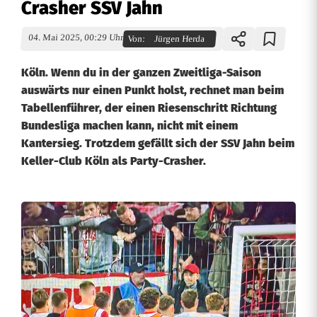
Crasher SSV Jahn
04. Mai 2025, 00:29 Uhr
Von:
Jürgen Herda
Köln. Wenn du in der ganzen Zweitliga-Saison
auswärts nur einen Punkt holst, rechnet man beim
Tabellenführer, der einen Riesenschritt Richtung
Bundesliga machen kann, nicht mit einem
Kantersieg. Trotzdem gefällt sich der SSV Jahn beim
Keller-Club Köln als Party-Crasher.
N
o
c
h