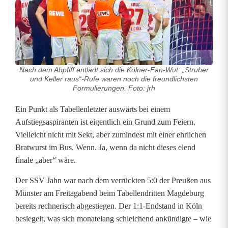
2
S
p
i
Nach dem Abpfiff entlädt sich die Kölner-Fan-Wut: „Struber
e
und Keller raus“-Rufe waren noch die freundlichsten
Formulierungen. Foto: jrh
l
Ein Punkt als Tabellenletzter auswärts bei einem
e
Aufstiegsaspiranten ist eigentlich ein Grund zum Feiern.
Vielleicht nicht mit Sekt, aber zumindest mit einer ehrlichen
i
Bratwurst im Bus. Wenn. Ja, wenn da nicht dieses elend
n
finale „aber“ wäre.
L
Der SSV Jahn war nach dem verrückten 5:0 der Preußen aus
Münster am Freitagabend beim Tabellendritten Magdeburg
i
bereits rechnerisch abgestiegen. Der 1:1-Endstand in Köln
g
besiegelt, was sich monatelang schleichend ankündigte – wie