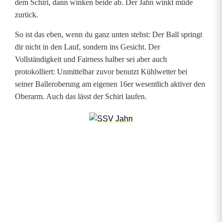
dem Schiri, dann winken beide ab. Der Jahn winkt müde
ü
zurück.
r
So ist das eben, wenn du ganz unten stehst: Der Ball springt
dir nicht in den Lauf, sondern ins Gesicht. Der
P
Vollständigkeit und Fairness halber sei aber auch
a
protokolliert: Unmittelbar zuvor benutzt Kühlwetter bei
seiner Balleroberung am eigenen 16er wesentlich aktiver den
r
Oberarm. Auch das lässt der Schiri laufen.
t
y
-
C
r
a