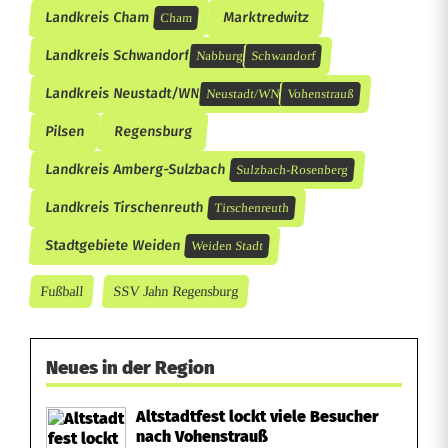
Landkreis Cham
Marktredwitz
Cham
Landkreis Schwandorf
Nabburg
Schwandorf
Landkreis Neustadt/WN
Neustadt/WN
Vohenstrauß
Pilsen
Regensburg
Landkreis Amberg-Sulzbach
Sulzbach-Rosenberg
Landkreis Tirschenreuth
Tirschenreuth
Stadtgebiete Weiden
Weiden Stadt
Fußball
SSV Jahn Regensburg
Neues in der Region
Altstadtfest lockt viele Besucher
nach Vohenstrauß