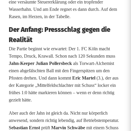
eine versäumte Steuererklärung oder ein tropfender
a
Wasserhahn. Und am Ende regnet es dann durch. Auf dem
2
Rasen, im Herzen, in der Tabelle.
:
Der Anfang: Pressschlag gegen die
S
Realität
c
Die Partie beginnt wie erwartet: Der 1. FC Köln macht
Tempo, Druck, Krawall. Schon nach 120 Sekunden muss
h
Jahn-Keeper Julian Pollersbeck
als Torwart-Alchemist
o
einen abgefälschten Ball mit den Fingerspitzen um den
Pfosten drehen. Und dann kommt
Eric Martel
(3.), der aus
n
der Kategorie „Mittelfeldschlachter mit Schuss“ locker ein
v
frühes 1:0 hätte markieren können – wenn er denn richtig
gezielt hätte.
o
Aber auch der Jahn ist gleich da. Nicht nur körperlich
r
anwesend, sondern richtig lebendig, auf Betriebstemperatur.
K
Sebastian Ernst
prüft
Marvin Schwäbe
mit einem Schuss