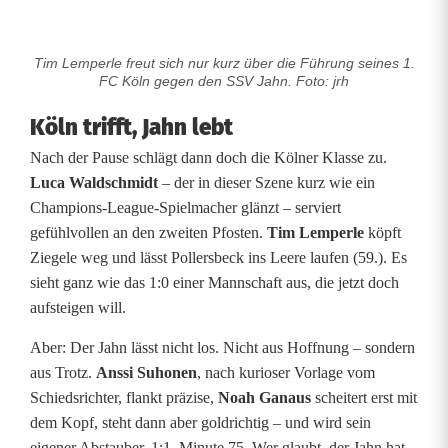
s
h
Tim Lemperle freut sich nur kurz über die Führung seines 1.
e
FC Köln gegen den SSV Jahn. Foto: jrh
r
Köln trifft, Jahn lebt
S
Nach der Pause schlägt dann doch die Kölner Klasse zu.
Luca Waldschmidt
– der in dieser Szene kurz wie ein
S
Champions-League-Spielmacher glänzt – serviert
V
gefühlvollen an den zweiten Pfosten.
Tim Lemperle
köpft
Ziegele weg und lässt Pollersbeck ins Leere laufen (59.). Es
J
sieht ganz wie das 1:0 einer Mannschaft aus, die jetzt doch
a
aufsteigen will.
h
Aber: Der Jahn lässt nicht los. Nicht aus Hoffnung – sondern
aus Trotz.
Anssi Suhonen
, nach kurioser Vorlage vom
n
Schiedsrichter, flankt präzise,
Noah Ganaus
scheitert erst mit
dem Kopf, steht dann aber goldrichtig – und wird sein
eigener Abstauber, 1:1, Minute 75. Wer glaubt, der Jahn hat