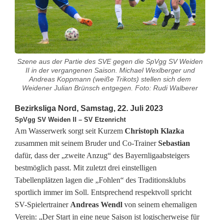
z
e
n
r
Szene aus der Partie des SVE gegen die SpVgg SV Weiden
II in der vergangenen Saison. Michael Wexlberger und
i
Andreas Koppmann (weiße Trikots) stellen sich dem
Weidener Julian Brünsch entgegen. Foto: Rudi Walberer
c
Bezirksliga Nord, Samstag, 22. Juli 2023
h
SpVgg SV Weiden II – SV Etzenricht
t
Am Wasserwerk sorgt seit Kurzem
Christoph Klazka
zusammen mit seinem Bruder und Co-Trainer
Sebastian
s
dafür, dass der „zweite Anzug“ des Bayernligaabsteigers
bestmöglich passt. Mit zuletzt drei einstelligen
t
Tabellenplätzen lagen die „Fohlen“ des Traditionsklubs
a
sportlich immer im Soll. Entsprechend respektvoll spricht
SV-Spielertrainer
Andreas Wendl
von seinem ehemaligen
r
Verein: „Der Start in eine neue Saison ist logischerweise für