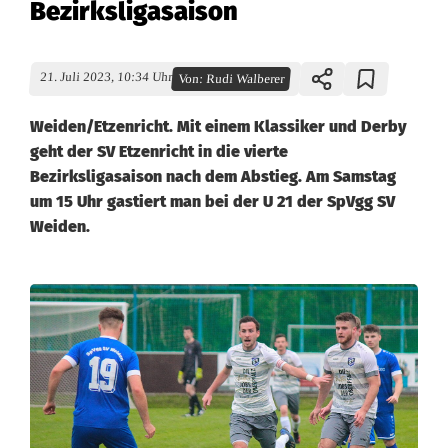
Bezirksligasaison
21. Juli 2023, 10:34 Uhr
Von:
Rudi Walberer
Weiden/Etzenricht. Mit einem Klassiker und Derby
geht der SV Etzenricht in die vierte
Bezirksligasaison nach dem Abstieg. Am Samstag
um 15 Uhr gastiert man bei der U 21 der SpVgg SV
Weiden.
S
V
E
t