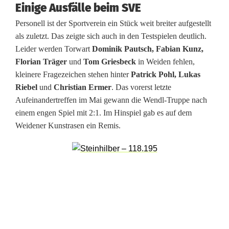
Einige Ausfälle beim SVE
t
Personell ist der Sportverein ein Stück weit breiter aufgestellt
l
als zuletzt. Das zeigte sich auch in den Testspielen deutlich.
i
Leider werden Torwart
Dominik Pautsch, Fabian Kunz,
Florian Träger
und
Tom Griesbeck
in Weiden fehlen,
c
kleinere Fragezeichen stehen hinter
Patrick Pohl, Lukas
h
Riebel
und
Christian Ermer
. Das vorerst letzte
Aufeinandertreffen im Mai gewann die Wendl-Truppe nach
i
einem engen Spiel mit 2:1. Im Hinspiel gab es auf dem
n
Weidener Kunstrasen ein Remis.
d
i
e
n
e