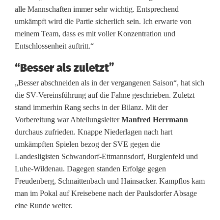
t
alle Mannschaften immer sehr wichtig. Entsprechend
umkämpft wird die Partie sicherlich sein. Ich erwarte von
e
meinem Team, dass es mit voller Konzentration und
t
Entschlossenheit auftritt.“
z
“Besser als zuletzt”
u
„Besser abschneiden als in der vergangenen Saison“, hat sich
die SV-Vereinsführung auf die Fahne geschrieben. Zuletzt
v
stand immerhin Rang sechs in der Bilanz. Mit der
e
Vorbereitung war Abteilungsleiter
Manfred Herrmann
durchaus zufrieden. Knappe Niederlagen nach hart
r
umkämpften Spielen bezog der SVE gegen die
s
Landesligisten Schwandorf-Ettmannsdorf, Burglenfeld und
Luhe-Wildenau. Dagegen standen Erfolge gegen
i
Freudenberg, Schnaittenbach und Hainsacker. Kampflos kam
c
man im Pokal auf Kreisebene nach der Paulsdorfer Absage
eine Runde weiter.
h