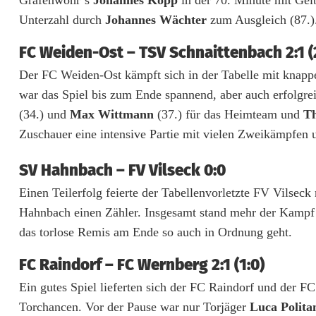
r
Unterzahl durch
Johannes Wächter
zum Ausgleich (87.)
i
FC Weiden-Ost – TSV Schnaittenbach 2:1 (2
e
Der FC Weiden-Ost kämpft sich in der Tabelle mit knap
i
war das Spiel bis zum Ende spannend, aber auch erfolgrei
(34.) und
Max Wittmann
(37.) für das Heimteam und
T
m
Zuschauer eine intensive Partie mit vielen Zweikämpfen 
S
SV Hahnbach – FV Vilseck 0:0
p
Einen Teilerfolg feierte der Tabellenvorletzte FV Vilse
i
Hahnbach einen Zähler. Insgesamt stand mehr der Kampf 
t
das torlose Remis am Ende so auch in Ordnung geht.
z
FC Raindorf – FC Wernberg 2:1 (1:0)
e
Ein gutes Spiel lieferten sich der FC Raindorf und der 
n
Torchancen. Vor der Pause war nur Torjäger
Luca Polit