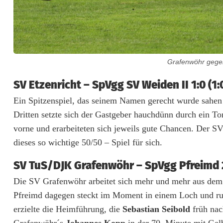
p
t
W
e
Grafenwöhr gegen 
i
SV Etzenricht – SpVgg SV Weiden II 1:0 (1:
d
Ein Spitzenspiel, das seinem Namen gerecht wurde sahen
Dritten setzte sich der Gastgeber hauchdünn durch ein T
e
vorne und erarbeiteten sich jeweils gute Chancen. Der S
n
dieses so wichtige 50/50 – Spiel für sich.
e
SV TuS/DJK Grafenwöhr – SpVgg Pfreimd 2:
r
Die SV Grafenwöhr arbeitet sich mehr und mehr aus dem 
S
Pfreimd dagegen steckt im Moment in einem Loch und ruts
erzielte die Heimführung, die
Sebastian Seibold
früh nac
e
Grafenwöhr´s
Johannes Kopp
in der 70. Minute mit Gel