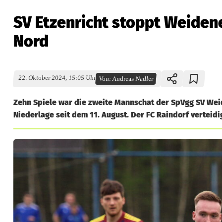
SV Etzenricht stoppt Weidene
Nord
22. Oktober 2024, 15:05 Uhr
Von:
Andreas Nadler
Zehn Spiele war die zweite Mannschat der SpVgg SV Weid
Niederlage seit dem 11. August. Der FC Raindorf verteidi
S
V
E
t