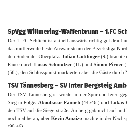
k
s
l
SpVgg Willmering-Waffenbrunn – 1.FC Schli
Der 1. FC Schlicht ist aktuell auswärts richtig gut dra
i
das mittlerweile beste Auswärtsteam der Bezirksliga Nor
g
den Süden der Oberpfalz.
Julian Göttlinger
(9.) brachte
a
Pause durch
Lucas Schmutzer
(11.) und
Simon Pirner
(
(58.), den Schlusspunkt markierten aber die Gäste durch
N
o
TSV Tännesberg – SV Inter Bergsteig Ambe
Der TSV Tännesberg ist wieder in der Spur und feiert ge
r
Sieg in Folge.
Aboubacar Fanneh
(44./46.) un
d Lukas 
d
den TSV auf die Siegerstraße. Amberg gab nicht auf un
nochmal heran, aber
Kevin Amaizo
machte in der Nachsp
(90.+6).