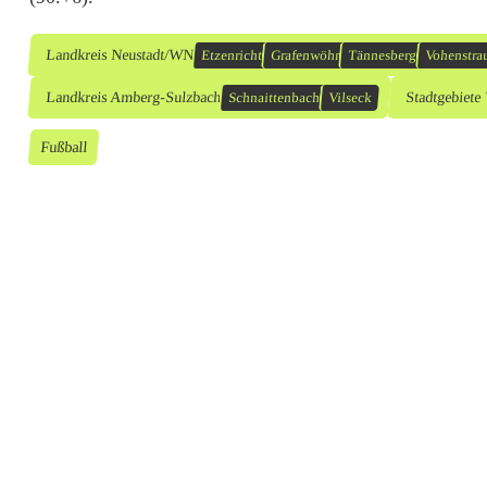
Landkreis Neustadt/WN
Etzenricht
Grafenwöhr
Tännesberg
Vohenstra
Landkreis Amberg-Sulzbach
Stadtgebiete
Schnaittenbach
Vilseck
Fußball