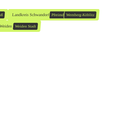
Landkreis Schwandorf
uß
Pfreimd
Wernberg-Köblitz
 Weiden
Weiden Stadt