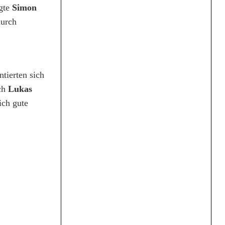
rgte
Simon
durch
tierten sich
rch
Lukas
ich gute