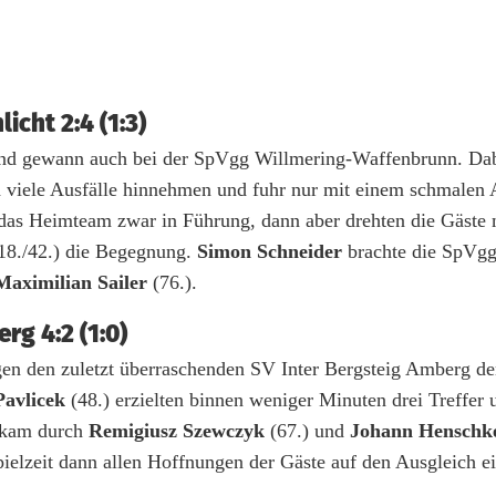
cht 2:4 (1:3)
uf und gewann auch bei der SpVgg Willmering-Waffenbrunn. Da
d viele Ausfälle hinnehmen und fuhr nur mit einem schmalen 
 das Heimteam zwar in Führung, dann aber drehten die Gäste 
18./42.) die Begegnung.
Simon Schneider
brachte die SpVgg
Maximilian Sailer
(76.).
rg 4:2 (1:0)
gen den zuletzt überraschenden SV Inter Bergsteig Amberg d
Pavlicek
(48.) erzielten binnen weniger Minuten drei Treffer 
d kam durch
Remigiusz Szewczyk
(67.) und
Johann Henschk
ielzeit dann allen Hoffnungen der Gäste auf den Ausgleich e