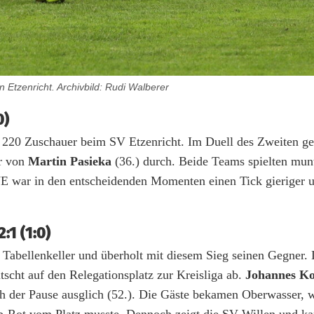
Etzenricht. Archivbild: Rudi Walberer
0)
 220 Zuschauer beim SV Etzenricht. Im Duell des Zweiten g
or von
Martin Pasieka
(36.) durch. Beide Teams spielten mun
VE war in den entscheidenden Momenten einen Tick gieriger 
1 (1:0)
Tabellenkeller und überholt mit diesem Sieg seinen Gegner.
cht auf den Relegationsplatz zur Kreisliga ab.
Johannes K
h der Pause ausglich (52.). Die Gäste bekamen Oberwasser, w
b-Rot vom Platz musste. Dennoch zeigt die SV Willen und k