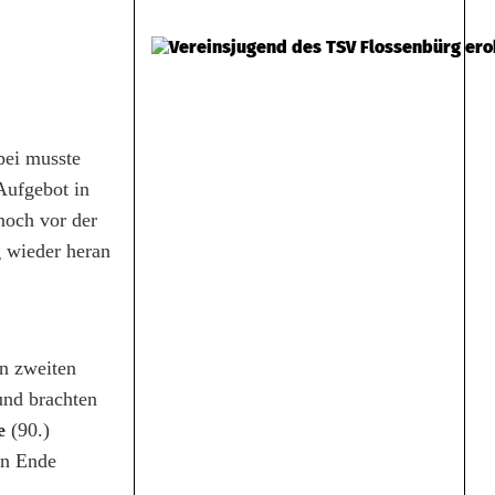
bei musste
Aufgebot in
noch vor der
 wieder heran
en zweiten
und brachten
e
(90.)
in Ende