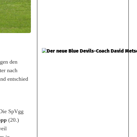
egen den
ter nach
und entschied
 Die SpVgg
opp
(20.)
eil
am in