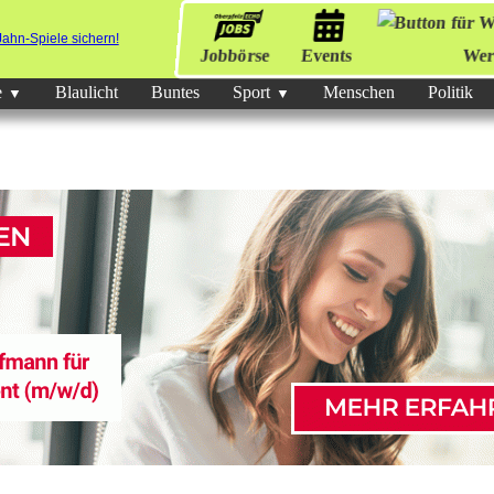
Jobbörse
Events
Wer
e
Blaulicht
Buntes
Sport
Menschen
Politik