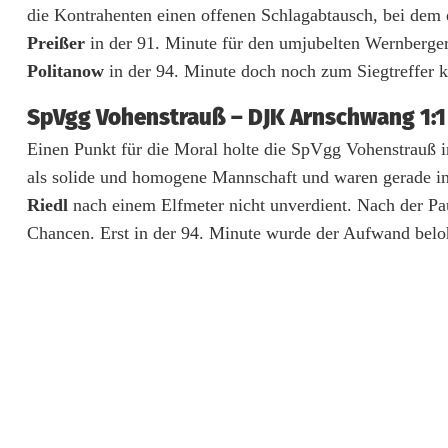
die Kontrahenten einen offenen Schlagabtausch, bei dem 
p
Preißer
in der 91. Minute für den umjubelten Wernberger A
i
Politanow
in der 94. Minute doch noch zum Siegtreffer 
e
SpVgg Vohenstrauß – DJK Arnschwang 1:1 
l
Einen Punkt für die Moral holte die SpVgg Vohenstrauß i
d
als solide und homogene Mannschaft und waren gerade in
Riedl
nach einem Elfmeter nicht unverdient. Nach der P
e
Chancen. Erst in der 94. Minute wurde der Aufwand belo
r
B
e
z
i
r