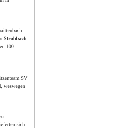
aittenbach
as Strohbach
hen 100
pitzenteam SV
nd, weswegen
zu
eferten sich