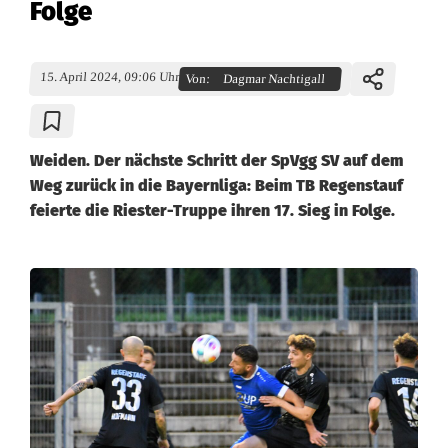
Folge
15. April 2024, 09:06 Uhr
Von:
Dagmar Nachtigall
Weiden. Der nächste Schritt der SpVgg SV auf dem
Weg zurück in die Bayernliga: Beim TB Regenstauf
feierte die Riester-Truppe ihren 17. Sieg in Folge.
T
r
o
t
z