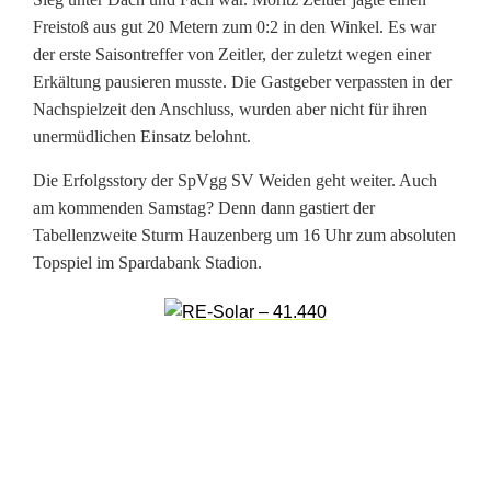
t
Freistoß aus gut 20 Metern zum 0:2 in den Winkel. Es war
d
der erste Saisontreffer von Zeitler, der zuletzt wegen einer
Erkältung pausieren musste. Die Gastgeber verpassten in der
i
Nachspielzeit den Anschluss, wurden aber nicht für ihren
e
unermüdlichen Einsatz belohnt.
S
Die Erfolgsstory der SpVgg SV Weiden geht weiter. Auch
am kommenden Samstag? Denn dann gastiert der
p
Tabellenzweite Sturm Hauzenberg um 16 Uhr zum absoluten
V
Topspiel im Spardabank Stadion.
g
g
S
V
W