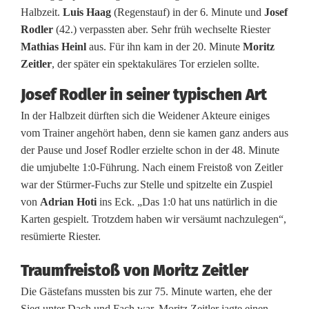
Halbzeit.
Luis Haag
(Regenstauf) in der 6. Minute und
Josef
t
Rodler
(42.) verpassten aber. Sehr früh wechselte Riester
Mathias Heinl
aus. Für ihn kam in der 20. Minute
Moritz
r
Zeitler
, der später ein spektakuläres Tor erzielen sollte.
i
Josef Rodler in seiner typischen Art
e
In der Halbzeit dürften sich die Weidener Akteure einiges
b
vom Trainer angehört haben, denn sie kamen ganz anders aus
der Pause und Josef Rodler erzielte schon in der 48. Minute
e
die umjubelte 1:0-Führung. Nach einem Freistoß von Zeitler
f
war der Stürmer-Fuchs zur Stelle und spitzelte ein Zuspiel
von
Adrian Hoti
ins Eck. „Das 1:0 hat uns natürlich in die
e
Karten gespielt. Trotzdem haben wir versäumt nachzulegen“,
i
resümierte Riester.
e
Traumfreistoß von Moritz Zeitler
r
Die Gästefans mussten bis zur 75. Minute warten, ehe der
Sieg unter Dach und Fach war. Moritz Zeitler jagte einen