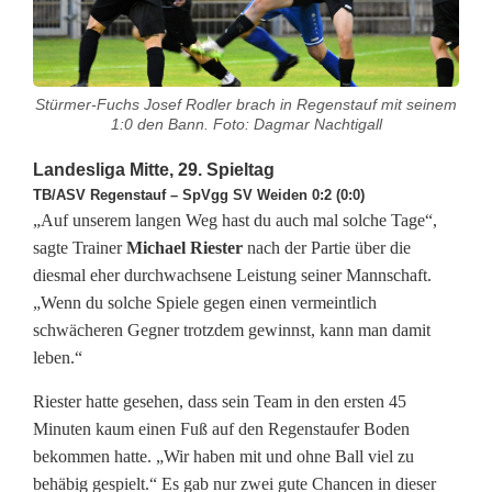
v
i
Stürmer-Fuchs Josef Rodler brach in Regenstauf mit seinem
e
1:0 den Bann. Foto: Dagmar Nachtigall
l
Landesliga Mitte, 29. Spieltag
S
TB/ASV Regenstauf – SpVgg SV Weiden 0:2 (0:0)
„Auf unserem langen Weg hast du auch mal solche Tage“,
a
sagte Trainer
Michael Riester
nach der Partie über die
diesmal eher durchwachsene Leistung seiner Mannschaft.
n
„Wenn du solche Spiele gegen einen vermeintlich
d
schwächeren Gegner trotzdem gewinnst, kann man damit
leben.“
i
m
Riester hatte gesehen, dass sein Team in den ersten 45
Minuten kaum einen Fuß auf den Regenstaufer Boden
G
bekommen hatte. „Wir haben mit und ohne Ball viel zu
behäbig gespielt.“ Es gab nur zwei gute Chancen in dieser
e