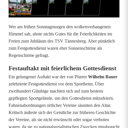
n
e
s
Wer am frühen Sonntagmorgen den wolkenverhangenen
b
Himmel sah, ahnte nichts Gutes für die Feierlichkeiten im
Freien zum Jubiläum des TSV Tännesberg. Aber pünktlich
e
zum Festgottesdienst waren eher Sonnenschirme als
r
Regenschirme gefragt.
g
Festauftakt mit feierlichem Gottesdienst
f
Ein gelungener Auftakt war der von Pfarrer
Wilhelm Bauer
zelebrierte Festgottesdienst vor dem Sportheim. Über
e
zweihundert Gläubige machten sich auf zum bestens
i
gepflegten Sportgelände, um den Gottesdienst mitzufeiern.
Fahnenabordnungen örtlicher Vereine säumten den Altar.
e
Kritisch äußerte sich der Geistliche zur früheren Geschichte
r
der Vereine, als sie nicht erwünscht oder sogar verboten
waren, da sie zu nationalsozialistischen Zwecken missbraucht