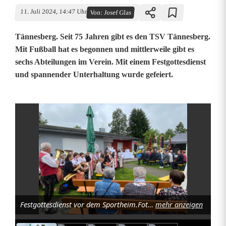
11. Juli 2024, 14:47 Uhr
Von:
Josef Glas
Tännesberg. Seit 75 Jahren gibt es den TSV Tännesberg.
Mit Fußball hat es begonnen und mittlerweile gibt es
sechs Abteilungen im Verein. Mit einem Festgottesdienst
und spannender Unterhaltung wurde gefeiert.
T
S
V
T
ä
Festgottesdienst vor dem Sportheim.Foto.Josef Glas
mehr anzeigen
n