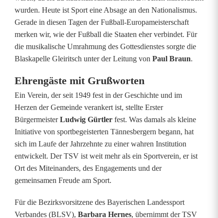
t
wurden. Heute ist Sport eine Absage an den Nationalismus.
7
Gerade in diesen Tagen der Fußball-Europameisterschaft
merken wir, wie der Fußball die Staaten eher verbindet. Für
5
die musikalische Umrahmung des Gottesdienstes sorgte die
-
Blaskapelle Gleiritsch unter der Leitung von
Paul Braun
.
j
Ehrengäste mit Grußworten
ä
Ein Verein, der seit 1949 fest in der Geschichte und im
Herzen der Gemeinde verankert ist, stellte Erster
h
Bürgermeister
Ludwig Gürtler
fest. Was damals als kleine
Initiative von sportbegeisterten Tännesbergern begann, hat
r
sich im Laufe der Jahrzehnte zu einer wahren Institution
i
entwickelt. Der TSV ist weit mehr als ein Sportverein, er ist
Ort des Miteinanders, des Engagements und der
g
gemeinsamen Freude am Sport.
e
Für die Bezirksvorsitzene des Bayerischen Landessport
s
Verbandes (BLSV),
Barbara Hernes
, übernimmt der TSV