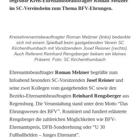
begrüßte Kreis-Ehrenamtsbeauftragter Roman Melzner
im SC-Vereinsheim zum Thema BFV-Ehrungen.
W
Kreisehrenamtsbeauftragter Roman Melzner (links) bedankte
e
sich mit einem Spielball beim gastgebenden Verein SC
Kirchenthumbach mit Vorsitzendem Josef Reisner (rechts).
r
Auch Referent Reinhard Rengsberger bekam ein kleines
Präsent. Foto: SC Kirchenthumbach
t
Ehrenamtsbeauftragter
Roman Melzner
begrüßte zum
s
Infoabend besonders SC-Vorsitzenden
Josef Reisner
und
seine zwei Kollegen vom gastgebenden SC sowie den
c
Bezirks-Ehrenamtsbeauftragten
Reinhard Rengsberger
aus
h
Regensburg. Die Veranstaltung stand unter dem Motto “Das
Ehrungswesen des BFV”. Routiniert und fundiert erläuterte
ä
Rengsberger die zahlreichen Möglichkeiten wie BFV-
t
Ehrenamtspreis, DFB-Sonderehrung oder “U 30
Fußballhelden – Junges Ehrenamt”.
z