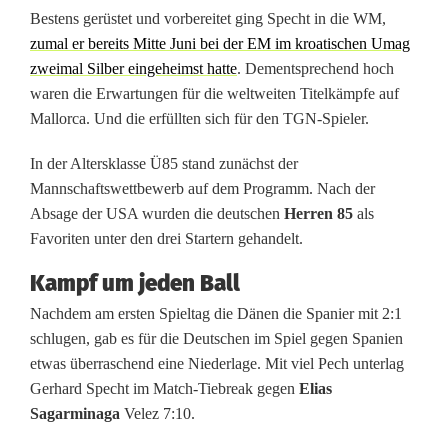
c
Bestens gerüstet und vorbereitet ging Specht in die WM,
h
zumal er bereits Mitte Juni bei der EM im kroatischen Umag
zweimal Silber eingeheimst hatte
. Dementsprechend hoch
t
waren die Erwartungen für die weltweiten Titelkämpfe auf
h
Mallorca. Und die erfüllten sich für den TGN-Spieler.
o
In der Altersklasse Ü85 stand zunächst der
l
Mannschaftswettbewerb auf dem Programm. Nach der
Absage der USA wurden die deutschen
Herren 85
als
t
Favoriten unter den drei Startern gehandelt.
b
Kampf um jeden Ball
e
Nachdem am ersten Spieltag die Dänen die Spanier mit 2:1
schlugen, gab es für die Deutschen im Spiel gegen Spanien
i
etwas überraschend eine Niederlage. Mit viel Pech unterlag
W
Gerhard Specht im Match-Tiebreak gegen
Elias
Sagarminaga
Velez 7:10.
M