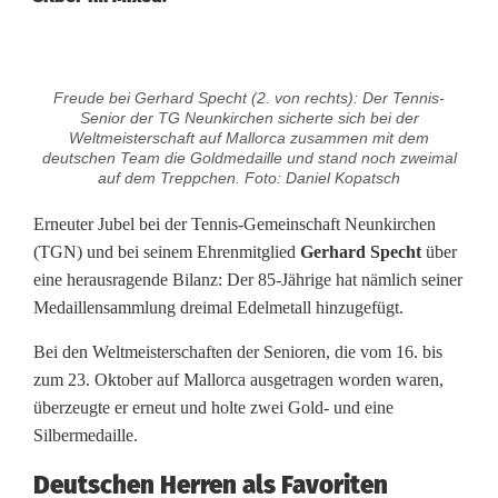
G
Freude bei Gerhard Specht (2. von rechts): Der Tennis-
e
Senior der TG Neunkirchen sicherte sich bei der
Weltmeisterschaft auf Mallorca zusammen mit dem
r
deutschen Team die Goldmedaille und stand noch zweimal
auf dem Treppchen. Foto: Daniel Kopatsch
h
Erneuter Jubel bei der Tennis-Gemeinschaft Neunkirchen
a
(TGN) und bei seinem Ehrenmitglied
Gerhard Specht
über
eine herausragende Bilanz: Der 85-Jährige hat nämlich seiner
r
Medaillensammlung dreimal Edelmetall hinzugefügt.
d
Bei den Weltmeisterschaften der Senioren, die vom 16. bis
S
zum 23. Oktober auf Mallorca ausgetragen worden waren,
überzeugte er erneut und holte zwei Gold- und eine
p
Silbermedaille.
e
Deutschen Herren als Favoriten