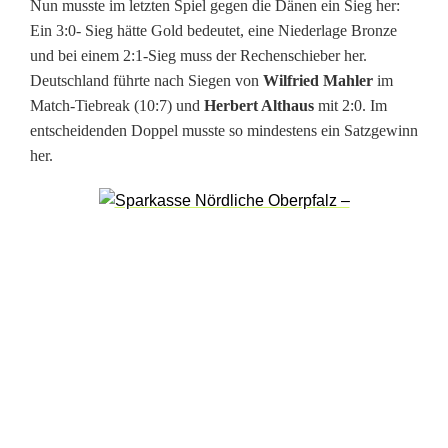
Nun musste im letzten Spiel gegen die Dänen ein Sieg her:
d
Ein 3:0- Sieg hätte Gold bedeutet, eine Niederlage Bronze
r
und bei einem 2:1-Sieg muss der Rechenschieber her.
Deutschland führte nach Siegen von
Wilfried Mahler
im
e
Match-Tiebreak (10:7) und
Herbert Althaus
mit 2:0. Im
i
entscheidenden Doppel musste so mindestens ein Satzgewinn
her.
M
e
d
a
i
l
l
e