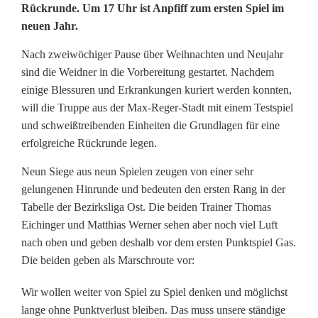
a
Rückrunde. Um 17 Uhr ist Anpfiff zum ersten Spiel im
neuen Jahr.
n
d
Nach zweiwöchiger Pause über Weihnachten und Neujahr
sind die Weidner in die Vorbereitung gestartet. Nachdem
b
einige Blessuren und Erkrankungen kuriert werden konnten,
a
will die Truppe aus der Max-Reger-Stadt mit einem Testspiel
und schweißtreibenden Einheiten die Grundlagen für eine
l
erfolgreiche Rückrunde legen.
l
Neun Siege aus neun Spielen zeugen von einer sehr
e
gelungenen Hinrunde und bedeuten den ersten Rang in der
Tabelle der Bezirksliga Ost. Die beiden Trainer Thomas
r
Eichinger und Matthias Werner sehen aber noch viel Luft
w
nach oben und geben deshalb vor dem ersten Punktspiel Gas.
Die beiden geben als Marschroute vor:
o
Wir wollen weiter von Spiel zu Spiel denken und möglichst
l
lange ohne Punktverlust bleiben. Das muss unsere ständige