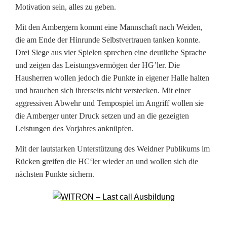
l
Motivation sein, alles zu geben.
e
Mit den Ambergern kommt eine Mannschaft nach Weiden,
die am Ende der Hinrunde Selbstvertrauen tanken konnte.
n
Drei Siege aus vier Spielen sprechen eine deutliche Sprache
e
und zeigen das Leistungsvermögen der HG’ler. Die
Hausherren wollen jedoch die Punkte in eigener Halle halten
r
und brauchen sich ihrerseits nicht verstecken. Mit einer
f
aggressiven Abwehr und Tempospiel im Angriff wollen sie
die Amberger unter Druck setzen und an die gezeigten
o
Leistungen des Vorjahres anknüpfen.
l
Mit der lautstarken Unterstützung des Weidner Publikums im
g
Rücken greifen die HC‘ler wieder an und wollen sich die
nächsten Punkte sichern.
r
e
i