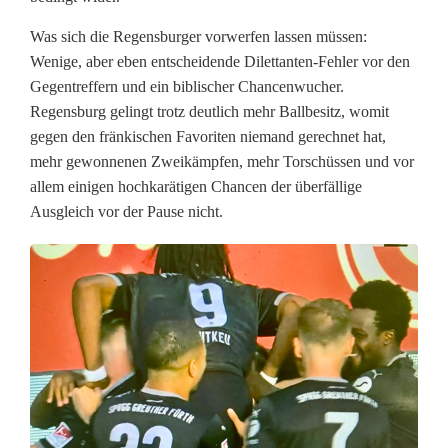
i
Was sich die Regensburger vorwerfen lassen müssen:
g
Wenige, aber eben entscheidende Dilettanten-Fehler vor den
a
Gegentreffern und ein biblischer Chancenwucher.
Regensburg gelingt trotz deutlich mehr Ballbesitz, womit
2
gegen den fränkischen Favoriten niemand gerechnet hat,
:
mehr gewonnenen Zweikämpfen, mehr Torschüssen und vor
allem einigen hochkarätigen Chancen der überfällige
S
Ausgleich vor der Pause nicht.
o
g
r
a
u
s