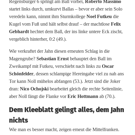
Regensburger 6 springt am Ball vorbei,
Roberto Massimo
startet links durch, umkurvt Ballas – bevor er aber sein Solo
veredeln kann, nimmt ihm Sturmkollege
Noel Futkeu
die
Kugel vom Fuß und hält selbst drauf – der machtlose
Felix
Gebhardt
hechtet dem Ball, der ins linke untere Eck zischt,
vergeblich hinterher, 0:2 (49.).
Wie verkraftet der Jahn diesen erneuten Schlag in die
Magengrube?
Sebastian Ernst
behauptet den Ball im
Zweikampf mit Futkeu, verschiebt nach links zu
Oscar
Schönfelder
, dessen schlampige Hereingabe viel zu nah ans
Tor kann Noll mühelos abfangen (53.). Jetzt sind die Joker
dran:
Nico Ochojski
bearbeitet gleich die rechte Seitenlinie,
aber Noll fängt die Flanke vor
Eric Hottmann
ab (70.).
Dem Kleeblatt gelingt alles, dem Jahn
nichts
Wie man es besser macht, zeigen erneut die Mittelfranken.