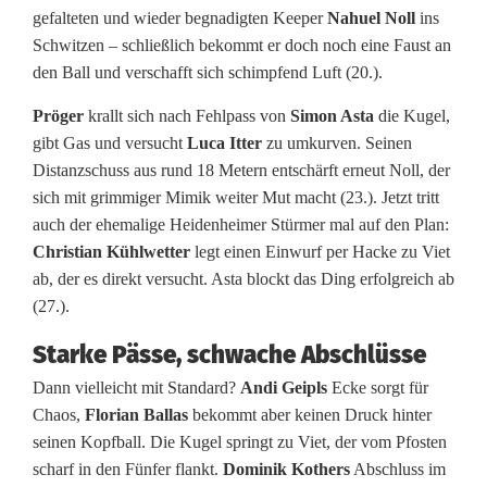
gefalteten und wieder begnadigten Keeper
Nahuel Noll
ins
Schwitzen – schließlich bekommt er doch noch eine Faust an
den Ball und verschafft sich schimpfend Luft (20.).
Pröger
krallt sich nach Fehlpass von
Simon Asta
die Kugel,
gibt Gas und versucht
Luca Itter
zu umkurven. Seinen
Distanzschuss aus rund 18 Metern entschärft erneut Noll, der
sich mit grimmiger Mimik weiter Mut macht (23.). Jetzt tritt
auch der ehemalige Heidenheimer Stürmer mal auf den Plan:
Christian Kühlwetter
legt einen Einwurf per Hacke zu Viet
ab, der es direkt versucht. Asta blockt das Ding erfolgreich ab
(27.).
Starke Pässe, schwache Abschlüsse
Dann vielleicht mit Standard?
Andi Geipls
Ecke sorgt für
Chaos,
Florian Ballas
bekommt aber keinen Druck hinter
seinen Kopfball. Die Kugel springt zu Viet, der vom Pfosten
scharf in den Fünfer flankt.
Dominik Kothers
Abschluss im