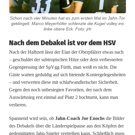
a
m
Schon nach vier Minuten hat es zum ersten Mal im Jahn-Tor
geklingelt. Marco Meyerhöfer schlenzte die Kugel volley ins
i
linke obere Eck. Foto: jrh
s
Nach dem Debakel ist vor dem HSV
t
Nach der Halbzeit lässt der Elan der Oberpfälzer etwas nach
– geschuldet der subtropischen Hitze oder dem verbesserten
F
Gegenpressing der SpVgg Fürth, man weiß es nicht. Die
u
Gäste warten geduldig auf sich bietende Kontergelegenheiten
– und verwerten diese mit schlafwandlerischer Sicherheit.
ß
Gegen den noch unbesiegten Favoriten, der nach dem
b
Auswärtssieg erst einmal auf Platz 2 hochturnt, kann man
verlieren.
a
l
Spannend wird sein, ob
Jahn-Coach Joe Enochs
die Bilder
des Debakels über die Länderspielpause aus den Köpfen der
l
gedemütigten Jahn-Spieler vertreiben kann. Schließlich muss