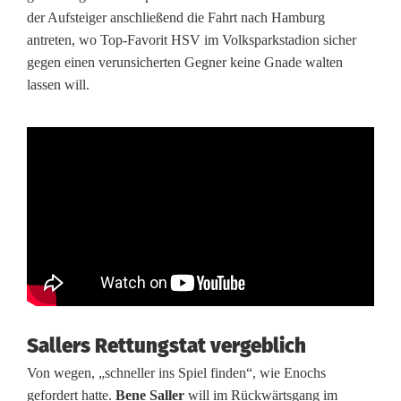
–
der Aufsteiger anschließend die Fahrt nach Hamburg
antreten, wo Top-Favorit HSV im Volksparkstadion sicher
u
gegen einen verunsicherten Gegner keine Gnade walten
n
lassen will.
d
s
o
b
r
u
t
Sallers Rettungstat vergeblich
a
Von wegen, „schneller ins Spiel finden“, wie Enochs
l
gefordert hatte.
Bene Saller
will im Rückwärtsgang im