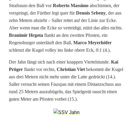
Strafraum den Ball vor
Roberto Massimo
abschirmen, der
e
verspringt, der Fürther legt quer für
Dennis Srbeny
, der aus
f
zehn Metern abzieht – Saller rettet auf der Linie zur Ecke.
Aber wenn man die Ecke so verteidigt, nützt das alles nichts.
f
Branimir Hrgota
flankt an den zweiten Pfosten, ein
e
Regensburger unterläuft den Ball,
Marco Meyerhöfer
schlenzt die Kugel volley ins linke obere Eck, 0:1 (4.).
k
Der Jahn fängt sich nach einer knappen Viertelstunde.
Kai
t
Pröger
flankt vor rechts,
Christian Viet
bekommt die Kugel
i
aus drei Metern nicht mehr unter die Latte gedrückt (14.).
Saller versucht seinen Fauxpas mit einem Distanzschuss aus
v
rund 25 Metern auszubügeln, das Spielgerät rauscht einen
F
guten Meter am Pfosten vorbei (15.).
ü
r