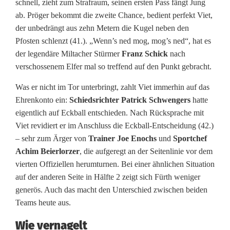
schnell, zieht zum Strafraum, seinen ersten Pass fängt Jung
ab. Pröger bekommt die zweite Chance, bedient perfekt Viet,
der unbedrängt aus zehn Metern die Kugel neben den
Pfosten schlenzt (41.). „Wenn’s ned mog, mog’s ned“, hat es
der legendäre Miltacher Stürmer
Franz Schick
nach
verschossenem Elfer mal so treffend auf den Punkt gebracht.
Was er nicht im Tor unterbringt, zahlt Viet immerhin auf das
Ehrenkonto ein:
Schiedsrichter Patrick Schwengers
hatte
eigentlich auf Eckball entschieden. Nach Rücksprache mit
Viet revidiert er im Anschluss die Eckball-Entscheidung (42.)
– sehr zum Ärger von
Trainer Joe Enochs
und
Sportchef
Achim Beierlorzer
, die aufgeregt an der Seitenlinie vor dem
vierten Offiziellen herumturnen. Bei einer ähnlichen Situation
auf der anderen Seite in Hälfte 2 zeigt sich Fürth weniger
generös. Auch das macht den Unterschied zwischen beiden
Teams heute aus.
Wie vernagelt