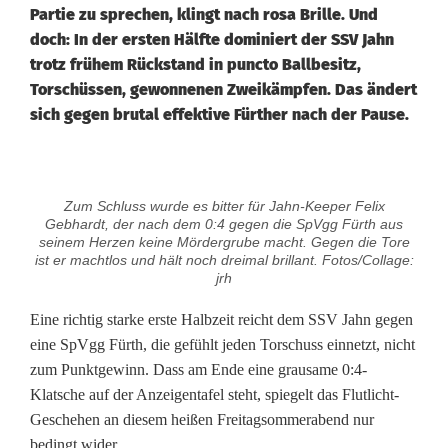
Partie zu sprechen, klingt nach rosa Brille. Und
doch: In der ersten Hälfte dominiert der SSV Jahn
trotz frühem Rückstand in puncto Ballbesitz,
Torschüssen, gewonnenen Zweikämpfen. Das ändert
sich gegen brutal effektive Fürther nach der Pause.
J
Zum Schluss wurde es bitter für Jahn-Keeper Felix
a
Gebhardt, der nach dem 0:4 gegen die SpVgg Fürth aus
seinem Herzen keine Mördergrube macht. Gegen die Tore
h
ist er machtlos und hält noch dreimal brillant. Fotos/Collage:
jrh
n
Eine richtig starke erste Halbzeit reicht dem SSV Jahn gegen
i
eine SpVgg Fürth, die gefühlt jeden Torschuss einnetzt, nicht
zum Punktgewinn. Dass am Ende eine grausame 0:4-
n
Klatsche auf der Anzeigentafel steht, spiegelt das Flutlicht-
L
Geschehen an diesem heißen Freitagsommerabend nur
bedingt wider.