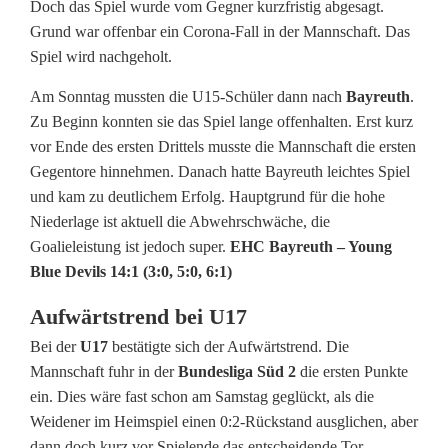
Doch das Spiel wurde vom Gegner kurzfristig abgesagt.
e
Grund war offenbar ein Corona-Fall in der Mannschaft. Das
Spiel wird nachgeholt.
r
Am Sonntag mussten die U15-Schüler dann nach
Bayreuth
.
i
Zu Beginn konnten sie das Spiel lange offenhalten. Erst kurz
s
vor Ende des ersten Drittels musste die Mannschaft die ersten
Gegentore hinnehmen. Danach hatte Bayreuth leichtes Spiel
c
und kam zu deutlichem Erfolg. Hauptgrund für die hohe
h
Niederlage ist aktuell die Abwehrschwäche, die
Goalieleistung ist jedoch super.
EHC Bayreuth – Young
e
Blue Devils 14:1 (3:0, 5:0, 6:1)
L
Aufwärtstrend bei U17
e
Bei der
U17
bestätigte sich der Aufwärtstrend. Die
i
Mannschaft fuhr in der
Bundesliga Süd 2
die ersten Punkte
ein. Dies wäre fast schon am Samstag geglückt, als die
s
Weidener im Heimspiel einen 0:2-Rückstand ausglichen, aber
dann doch kurz vor Spielende das entscheidende Tor