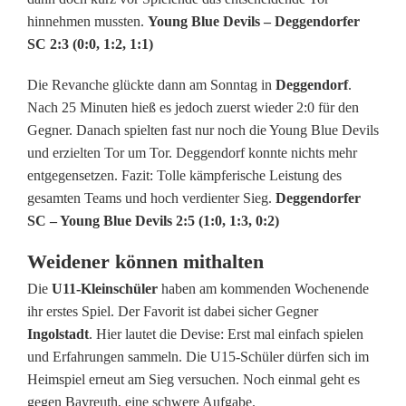
t
hinnehmen mussten.
Young Blue Devils – Deggendorfer
u
SC 2:3 (0:0, 1:2, 1:1)
n
Die Revanche glückte dann am Sonntag in
Deggendorf
.
g
Nach 25 Minuten hieß es jedoch zuerst wieder 2:0 für den
Gegner. Danach spielten fast nur noch die Young Blue Devils
d
und erzielten Tor um Tor. Deggendorf konnte nichts mehr
e
entgegensetzen. Fazit: Tolle kämpferische Leistung des
gesamten Teams und hoch verdienter Sieg.
Deggendorfer
r
SC – Young Blue Devils 2:5 (1:0, 1:3, 0:2)
Y
Weidener können mithalten
o
Die
U11-Kleinschüler
haben am kommenden Wochenende
u
ihr erstes Spiel. Der Favorit ist dabei sicher Gegner
Ingolstadt
. Hier lautet die Devise: Erst mal einfach spielen
n
und Erfahrungen sammeln. Die U15-Schüler dürfen sich im
g
Heimspiel erneut am Sieg versuchen. Noch einmal geht es
gegen Bayreuth, eine schwere Aufgabe.