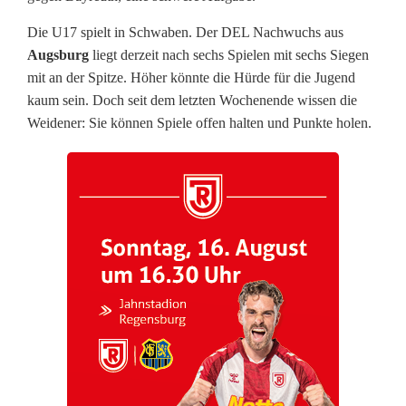
B
Die U17 spielt in Schwaben. Der DEL Nachwuchs aus
l
Augsburg
liegt derzeit nach sechs Spielen mit sechs Siegen
u
mit an der Spitze. Höher könnte die Hürde für die Jugend
kaum sein. Doch seit dem letzten Wochenende wissen die
e
Weidener: Sie können Spiele offen halten und Punkte holen.
D
e
v
i
l
s
b
r