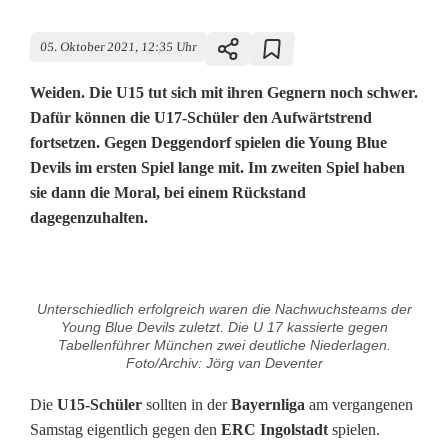
05. Oktober 2021, 12:35 Uhr
Weiden. Die U15 tut sich mit ihren Gegnern noch schwer.
Dafür können die U17-Schüler den Aufwärtstrend
fortsetzen. Gegen Deggendorf spielen die Young Blue
Devils im ersten Spiel lange mit. Im zweiten Spiel haben
sie dann die Moral, bei einem Rückstand
dagegenzuhalten.
K
Unterschiedlich erfolgreich waren die Nachwuchsteams der
ä
Young Blue Devils zuletzt. Die U 17 kassierte gegen
Tabellenführer München zwei deutliche Niederlagen.
m
Foto/Archiv: Jörg van Deventer
p
Die
U15-Schüler
sollten in der
Bayernliga
am vergangenen
Samstag eigentlich gegen den
ERC Ingolstadt
spielen.
f