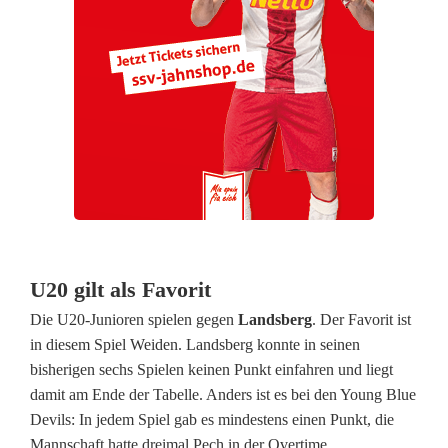
i
n
g
t
S
i
e
g
U20 gilt als Favorit
Die U20-Junioren spielen gegen
Landsberg
. Der Favorit ist
in diesem Spiel Weiden. Landsberg konnte in seinen
bisherigen sechs Spielen keinen Punkt einfahren und liegt
damit am Ende der Tabelle. Anders ist es bei den Young Blue
Devils: In jedem Spiel gab es mindestens einen Punkt, die
Mannschaft hatte dreimal Pech in der Overtime