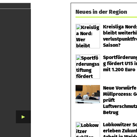
Neues in der Region
Kreisliga Nord
bleibt weiterh
verlustpunktfre
Saison?
Sportförderung
g fördert U15 
mit 1.200 Euro
Neue Vorwürfe
Müllprozess: G
prüft
Luftverschmut
Betrug
►
Lobkowitzer S
erleben Zukunf
Arbeit in Weid