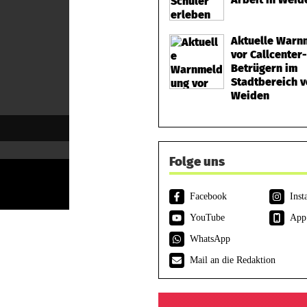
Aktuelle Warn
vor Callcenter-
Betrügern im
Stadtbereich 
Weiden
Folge uns
Facebook
Inst
YouTube
App
WhatsApp
Mail an die Redaktion