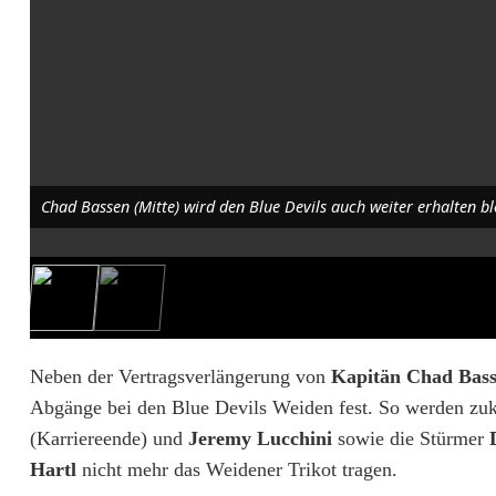
a
s
s
e
n
Chad Bassen (Mitte) wird den Blue Devils auch weiter erhalten bl
b
l
e
i
Neben der Vertragsverlängerung von
Kapitän Chad Bas
b
Abgänge bei den Blue Devils Weiden fest. So werden zuk
t
(Karriereende) und
Jeremy Lucchini
sowie die Stürmer
D
Hartl
nicht mehr das Weidener Trikot tragen.
a