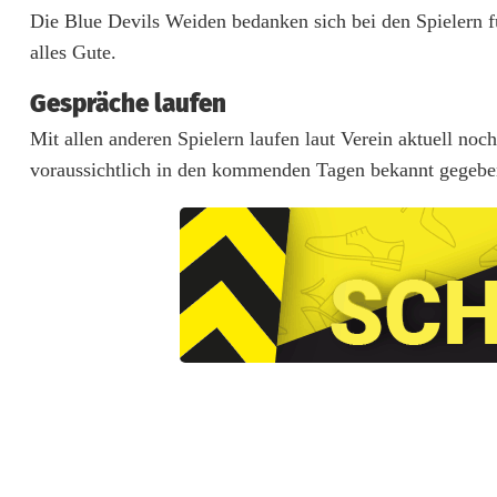
n
Die Blue Devils Weiden bedanken sich bei den Spielern fü
alles Gute.
B
Gespräche laufen
o
Mit allen anderen Spielern laufen laut Verein aktuell no
r
voraussichtlich in den kommenden Tagen bekannt gegeben,
d