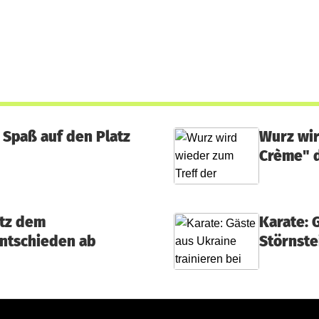
 Spaß auf den Platz
Wurz wir
Crème" d
otz dem
Karate: 
ntschieden ab
Störnste