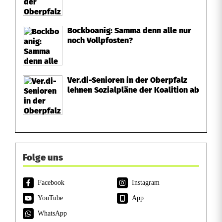
k
u
Bockboanig: Samma denn alle nur
noch Vollpfosten?
l
i
Ver.di-Senioren in der Oberpfalz
s
lehnen Sozialpläne der Koalition ab
s
e
Folge uns
Facebook
Instagram
YouTube
App
WhatsApp