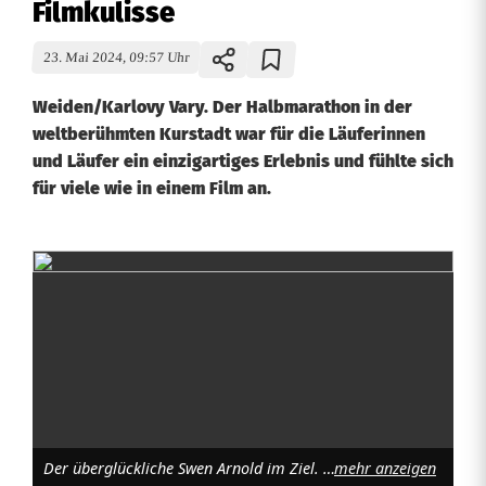
Filmkulisse
23. Mai 2024, 09:57 Uhr
Weiden/Karlovy Vary. Der Halbmarathon in der
weltberühmten Kurstadt war für die Läuferinnen
und Läufer ein einzigartiges Erlebnis und fühlte sich
für viele wie in einem Film an.
K
a
r
l
o
Der überglückliche Swen Arnold im Ziel. Foto: Georg Koller
mehr anzeigen
v