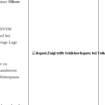
ainer
Oliver
en SVSW
of bei
erige Lage
r zu
Hausherren
 Winterpause