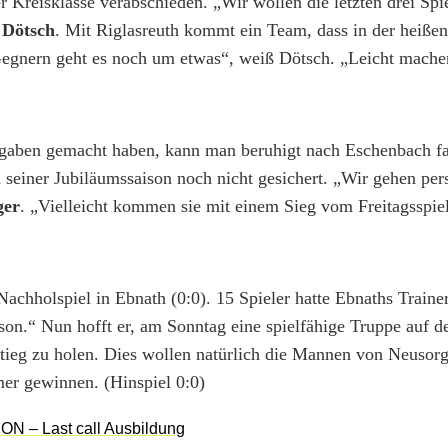
r Kreisklasse verabschieden. „Wir wollen die letzten drei Sp
 Dötsch
. Mit Riglasreuth kommt ein Team, dass in der heiße
i Gegnern geht es noch um etwas“, weiß Dötsch. „Leicht mach
fgaben gemacht haben, kann man beruhigt nach Eschenbach f
n seiner Jubiläumssaison noch nicht gesichert. „Wir gehen per
ger
. „Vielleicht kommen sie mit einem Sieg vom Freitagsspie
chholspiel in Ebnath (0:0). 15 Spieler hatte Ebnaths Traine
on.“ Nun hofft er, am Sonntag eine spielfähige Truppe auf d
tieg zu holen. Dies wollen natürlich die Mannen von Neusorg
er gewinnen. (Hinspiel 0:0)