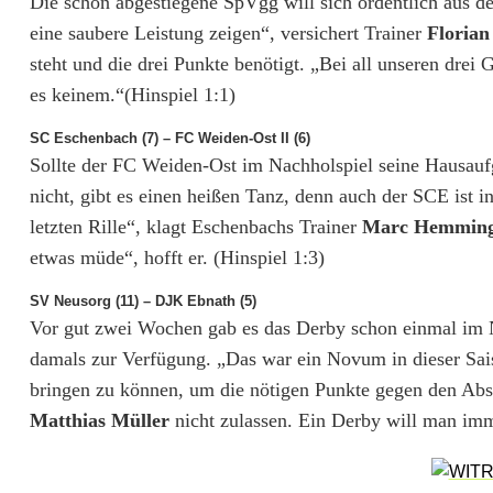
Die schon abgestiegene SpVgg will sich ordentlich aus de
u
eine saubere Leistung zeigen“, versichert Trainer
Florian
r
steht und die drei Punkte benötigt. „Bei all unseren dre
es keinem.“(Hinspiel 1:1)
d
i
SC Eschenbach (7) – FC Weiden-Ost II (6)
Sollte der FC Weiden-Ost im Nachholspiel seine Hausau
e
nicht, gibt es einen heißen Tanz, denn auch der SCE ist i
A
letzten Rille“, klagt Eschenbachs Trainer
Marc Hemmin
etwas müde“, hofft er. (Hinspiel 1:3)
b
SV Neusorg (11) – DJK Ebnath (5)
s
Vor gut zwei Wochen gab es das Derby schon einmal im Na
t
damals zur Verfügung. „Das war ein Novum in dieser Sais
i
bringen zu können, um die nötigen Punkte gegen den Abs
Matthias Müller
nicht zulassen. Ein Derby will man imm
e
g