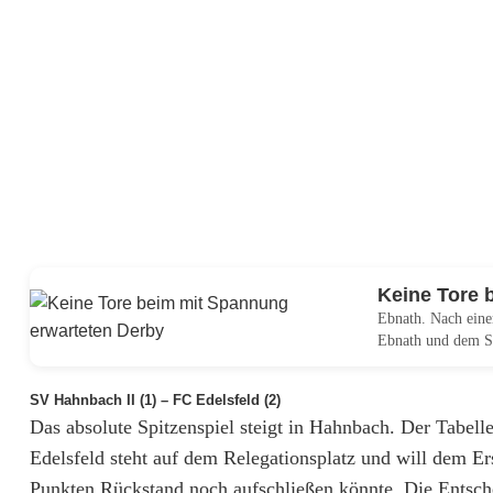
s
f
r
a
g
e
i
Keine Tore 
s
Ebnath. Nach eine
Ebnath und dem S
t
n
SV Hahnbach II (1) – FC Edelsfeld (2)
Das absolute Spitzenspiel steigt in Hahnbach. Der Tabell
o
Edelsfeld steht auf dem Relegationsplatz und will dem E
c
Punkten Rückstand noch aufschließen könnte. Die Entsch