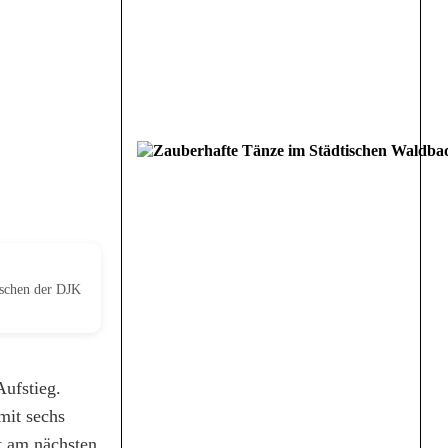
ischen der DJK
Aufstieg.
mit sechs
t am nächsten