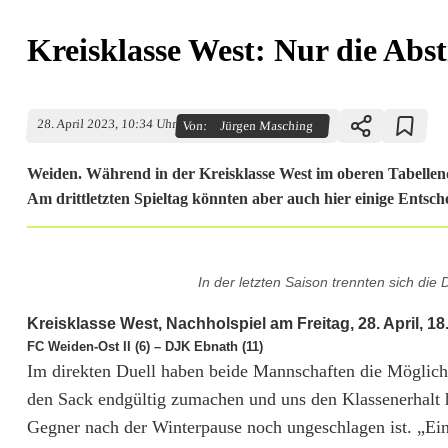
Kreisklasse West: Nur die Absti
28. April 2023, 10:34 Uhr
Von:
Jürgen Masching
Weiden. Während in der Kreisklasse West im oberen Tabellendri
Am drittletzten Spieltag könnten aber auch hier einige Entsch
K
In der letzten Saison trennten sich di
r
Kreisklasse West, Nachholspiel am Freitag, 28. April, 18
e
FC Weiden-Ost II (6) – DJK Ebnath (11)
Im direkten Duell haben beide Mannschaften die Möglich
i
den Sack endgültig zumachen und uns den Klassenerhalt 
s
Gegner nach der Winterpause noch ungeschlagen ist. „Einfa