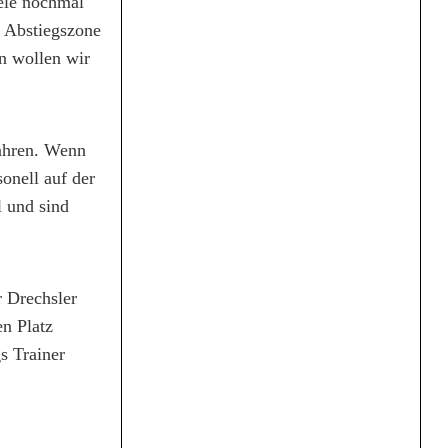
iele nochmal
n Abstiegszone
en wollen wir
ahren. Wenn
sonell auf der
l und sind
r Drechsler
en Platz
s Trainer