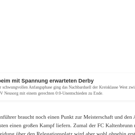
beim mit Spannung erwarteten Derby
r schwungvollen Anfangsphase ging das Nachbarduell der Kreisklasse West zw
V Neusorg mit einem gerechten 0:0-Unentschieden zu Ende.
enführer braucht noch einen Punkt zur Meisterschaft und den 
rsten einen großen Kampf liefern. Zumal der FC Kaltenbrunn 
eidung über den Relegationsplatz wird aber wohl ohnehin ers