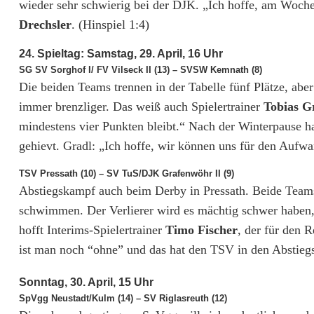
k
wieder sehr schwierig bei der DJK. „Ich hoffe, am Woche
Drechsler
. (Hinspiel 1:4)
l
24. Spieltag: Samstag, 29. April, 16 Uhr
a
SG SV Sorghof I/ FV Vilseck II (13) – SVSW Kemnath (8)
s
Die beiden Teams trennen in der Tabelle fünf Plätze, abe
immer brenzliger. Das weiß auch Spielertrainer
Tobias G
s
mindestens vier Punkten bleibt.“ Nach der Winterpause h
e
gehievt. Gradl: „Ich hoffe, wir können uns für den Aufwa
W
TSV Pressath (10) – SV TuS/DJK Grafenwöhr II (9)
e
Abstiegskampf auch beim Derby in Pressath. Beide Teams
schwimmen. Der Verlierer wird es mächtig schwer haben,
s
hofft Interims-Spielertrainer
Timo Fischer
, der für den 
t
ist man noch “ohne” und das hat den TSV in den Abstiegs
:
Sonntag, 30. April, 15 Uhr
N
SpVgg Neustadt/Kulm (14) – SV Riglasreuth (12)