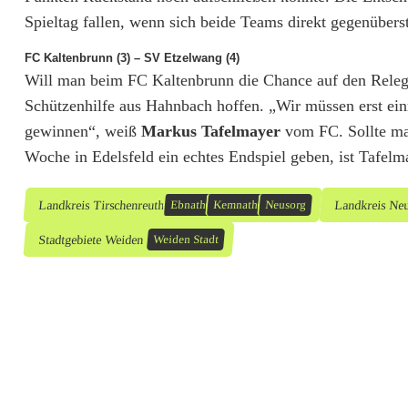
Spieltag fallen, wenn sich beide Teams direkt gegenüberst
h
n
FC Kaltenbrunn (3) – SV Etzelwang (4)
Will man beim FC Kaltenbrunn die Chance auf den Relega
i
Schützenhilfe aus Hahnbach hoffen. „Wir müssen erst ei
c
gewinnen“, weiß
Markus Tafelmayer
vom FC. Sollte man
Woche in Edelsfeld ein echtes Endspiel geben, ist Tafelma
h
t
Landkreis Tirschenreuth
Landkreis Ne
Ebnath
Kemnath
Neusorg
g
Stadtgebiete Weiden
Weiden Stadt
e
k
l
ä