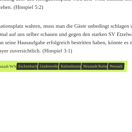
ehen. (Hinspiel 5:2)
tionsplatz wahren, muss man die Gäste unbedingt schlagen 
nmal auf uns selber schauen und gegen den starken SV Etzel
 seine Hausaufgabe erfolgreich bestritten haben, könnte es 
yer zuversichtlich. (Hinspiel 3:1)
ustadt/WN
Eschenbach
Grafenwöhr
Kaltenbrunn
Neustadt/Kulm
Pressath