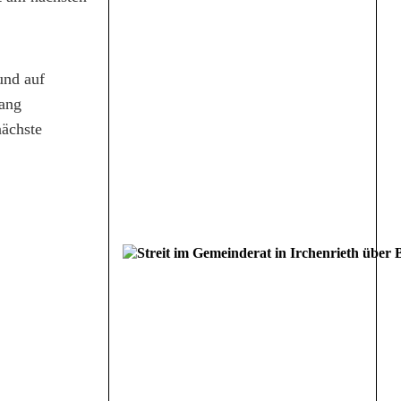
und auf
wang
nächste