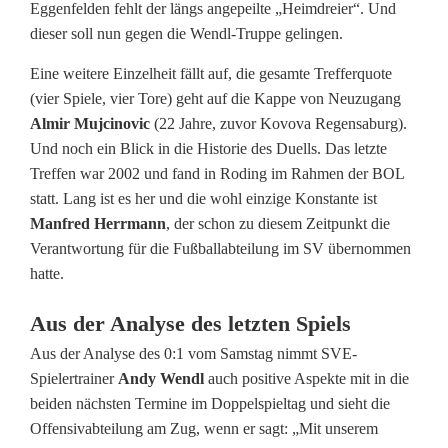
Eggenfelden fehlt der längs angepeilte „Heimdreier“. Und
i
dieser soll nun gegen die Wendl-Truppe gelingen.
t
Eine weitere Einzelheit fällt auf, die gesamte Trefferquote
t
(vier Spiele, vier Tore) geht auf die Kappe von Neuzugang
Almir Mujcinovic
(22 Jahre, zuvor Kovova Regensaburg).
e
Und noch ein Blick in die Historie des Duells. Das letzte
:
Treffen war 2002 und fand in Roding im Rahmen der BOL
statt. Lang ist es her und die wohl einzige Konstante ist
T
Manfred Herrmann
, der schon zu diesem Zeitpunkt die
B
Verantwortung für die Fußballabteilung im SV übernommen
hatte.
R
o
Aus der Analyse des letzten Spiels
d
Aus der Analyse des 0:1 vom Samstag nimmt SVE-
Spielertrainer
Andy Wendl
auch positive Aspekte mit in die
i
beiden nächsten Termine im Doppelspieltag und sieht die
Offensivabteilung am Zug, wenn er sagt: „Mit unserem
n