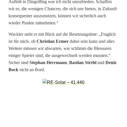
Auftritt in Dingolfing war ich nicht unzufrieden. Schaffen
g
wir es, die wenigen Chancen, die sich uns bieten, in Zukunft
konsequenter auszunutzen, können wir sicherlich auch
h
wieder Punkte mitnehmen.“
o
Wackler sieht er mit Blick auf die Besetzungsliste: „Fraglich
f
ist für mich, ob
Christian Ermer
dabei sein kann und alles
Weitere müssen wir abwarten, wie schlimm die Blessuren
f
einiger Spieler sind, die ausgewechselt werden mussten.“
t
Sicher sind
Stephan Herrmann
,
Bastian Strehl
und
Deniz
Bock
nicht an Bord.
a
u
f
e
r
s