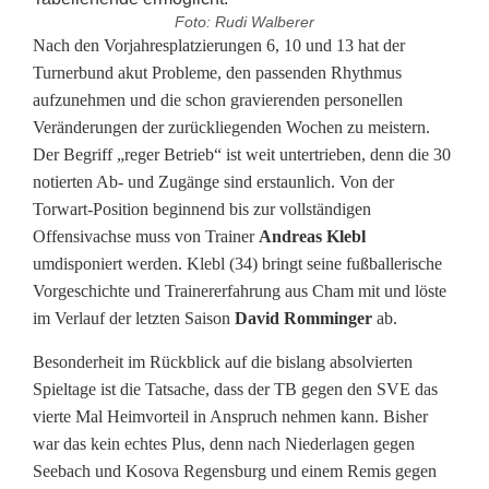
Foto: Rudi Walberer
L
Nach den Vorjahresplatzierungen 6, 10 und 13 hat der
Turnerbund akut Probleme, den passenden Rhythmus
a
aufzunehmen und die schon gravierenden personellen
Veränderungen der zurückliegenden Wochen zu meistern.
n
Der Begriff „reger Betrieb“ ist weit untertrieben, denn die 30
d
notierten Ab- und Zugänge sind erstaunlich. Von der
Torwart-Position beginnend bis zur vollständigen
e
Offensivachse muss von Trainer
Andreas Klebl
s
umdisponiert werden. Klebl (34) bringt seine fußballerische
Vorgeschichte und Trainererfahrung aus Cham mit und löste
l
im Verlauf der letzten Saison
David Romminger
ab.
i
Besonderheit im Rückblick auf die bislang absolvierten
g
Spieltage ist die Tatsache, dass der TB gegen den SVE das
vierte Mal Heimvorteil in Anspruch nehmen kann. Bisher
a
war das kein echtes Plus, denn nach Niederlagen gegen
M
Seebach und Kosova Regensburg und einem Remis gegen