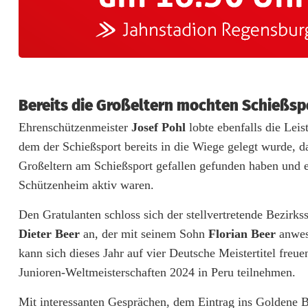
e
r
i
m
Bereits die Großeltern mochten Schießsp
S
Ehrenschützenmeister
Josef Pohl
lobte ebenfalls die Lei
dem der Schießsport bereits in die Wiege gelegt wurde, da
p
Großeltern am Schießsport gefallen gefunden haben und 
o
Schützenheim aktiv waren.
r
Den Gratulanten schloss sich der stellvertretende Bezirks
t
Dieter Beer
an, der mit seinem Sohn
Florian Beer
anwes
s
kann sich dieses Jahr auf vier Deutsche Meistertitel freu
Junioren-Weltmeisterschaften 2024 in Peru teilnehmen.
c
Mit interessanten Gesprächen, dem Eintrag ins Goldene
h