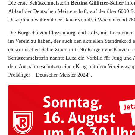
Die erste Schützenmeisterin
Bettina Gillitzer-Sailer
info
u
Ablauf der Deutschen Meisterschaft, auf der über 6000 S
t
Disziplinen während der Dauer von drei Wochen rund 75
s
Die Burgschützen Flossenbürg sind stolz, mit Luca einen
c
im Verein zu haben, der auch den aktuellen Standrekord
elektronischen Schießstand mit 396 Ringen vor Kurzem er
h
Schützenmeisterin nannte Luca ein Vorbild für Jung und A
e
dem Ausnahmeschützen einen Krug mit dem Vereinswapp
r
Preisinger – Deutscher Meister 2024“.
M
e
i
s
t