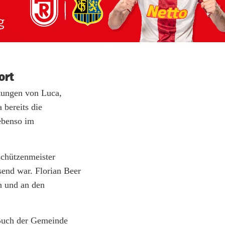
ort
stungen von Luca,
 bereits die
ebenso im
schützenmeister
end war. Florian Beer
en und an den
 Buch der Gemeinde