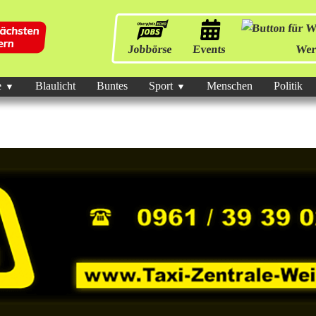
Jobbörse
Events
Wer
e
Blaulicht
Buntes
Sport
Menschen
Politik