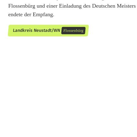
Flossenbürg und einer Einladung des Deutschen Meisters
i
endete der Empfang.
e
Landkreis Neustadt/WN
Flossenbürg
ß
e
n