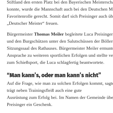
r
Stiftland den ersten Platz bei den Bayerischen Meistersch
konnte, wurde die Mannschaft auch bei den Deutschen Mei
e
Favoritenrolle gerecht. Somit darf sich Preisinger auch üb
i
„Deutscher Meister“ freuen.
s
Bürgermeister
Thomas Meiler
begleitete Luca Preisinger
i
und den Burgschützen unter den Salutschüssen der Böller
Sitzungssaal des Rathauses. Bürgermeister Meiler ermunte
n
Ansprache zu weiteren sportlichen Erfolgen und stellte v
g
zum Schießsport, die Luca schlagfertig beantwortete.
e
“Man kann’s, oder man kann’s nicht”
r
Auf die Frage, wie man zu solchen Erfolgen kommt, sagte
:
trägt neben Trainingsfleiß auch eine gute
Ausrüstung zum Erfolg bei. Im Namen der Gemeinde über
D
Preisinger ein Geschenk.
e