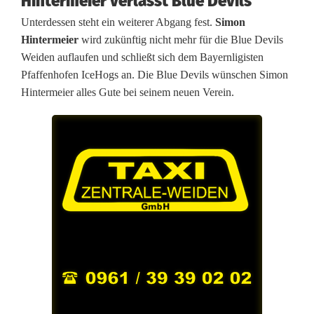
i
Hintermeier verlässt Blue Devils
Unterdessen steht ein weiterer Abgang fest.
Simon
n
Hintermeier
wird zukünftig nicht mehr für die Blue Devils
e
Weiden auflaufen und schließt sich dem Bayernligisten
Pfaffenhofen IceHogs an. Die Blue Devils wünschen Simon
r
Hintermeier alles Gute bei seinem neuen Verein.
b
l
e
i
b
t
,
e