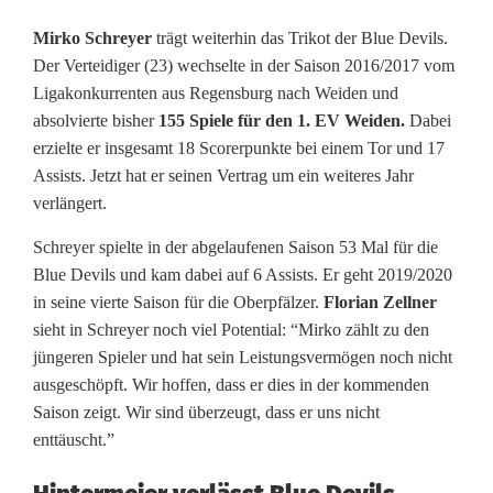
v
Mirko Schreyer
trägt weiterhin das Trikot der Blue Devils.
Der Verteidiger (23) wechselte in der Saison 2016/2017 vom
i
Ligakonkurrenten aus Regensburg nach Weiden und
l
absolvierte bisher
155 Spiele für den 1. EV Weiden.
Dabei
erzielte er insgesamt 18 Scorerpunkte bei einem Tor und 17
s
Assists. Jetzt hat er seinen Vertrag um ein weiteres Jahr
K
verlängert.
a
Schreyer spielte in der abgelaufenen Saison 53 Mal für die
Blue Devils und kam dabei auf 6 Assists. Er geht 2019/2020
d
in seine vierte Saison für die Oberpfälzer.
Florian Zellner
e
sieht in Schreyer noch viel Potential: “Mirko zählt zu den
jüngeren Spieler und hat sein Leistungsvermögen noch nicht
r
ausgeschöpft. Wir hoffen, dass er dies in der kommenden
:
Saison zeigt. Wir sind überzeugt, dass er uns nicht
enttäuscht.”
E