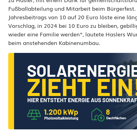
i
Fußballabteilung und Mitarbeit beim Bürgerfest
e
Jahresbeitrags von 10 auf 20 Euro löste eine lä
l
Vorschlag, in 2024 bei 10 Euro zu bleiben, gebilli
wieder eine Familie werden“, lautete Haslers Wun
e
beim anstehenden Kabinenumbau.
n
:
A
l
t
e
H
e