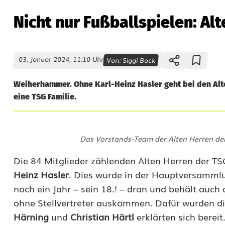
Nicht nur Fußballspielen: Alt
03. Januar 2024, 11:10 Uhr
Von:
Siggi Bock
Weiherhammer. Ohne Karl-Heinz Hasler geht bei den Alt
eine TSG Familie.
N
Das Vorstands-Team der Alten Herren de
i
Die 84 Mitglieder zählenden Alten Herren der T
c
Heinz Hasler
. Dies wurde in der Hauptversammlu
h
noch ein Jahr – sein 18.! – dran und behält auch
ohne Stellvertreter auskommen. Dafür wurden di
t
Härning
und
Christian Härtl
erklärten sich bere