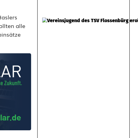
Haslers
llten alle
einsätze