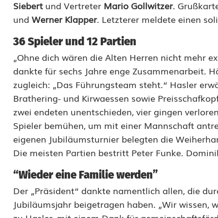
n
Siebert
und Vertreter
Mario Gollwitzer
. Grußkart
u
und
Werner Klapper
. Letzterer meldete einen so
r
36 Spieler und 12 Partien
F
„Ohne dich wären die Alten Herren nicht mehr exi
dankte für sechs Jahre enge Zusammenarbeit. Härt
u
zugleich: „Das Führungsteam steht.“ Hasler erwä
ß
Brathering- und Kirwaessen sowie Preisschafkopf
b
zwei endeten unentschieden, vier gingen verlor
Spieler bemühen, um mit einer Mannschaft antre
a
eigenen Jubiläumsturnier belegten die Weiherham
l
Die meisten Partien bestritt Peter Funke. Domini
l
“Wieder eine Familie werden”
s
Der „Präsident“ dankte namentlich allen, die durc
p
Jubiläumsjahr beigetragen haben. „Wir wissen, w
zu Hasler, mit einem Dank für gemeinschaftsför