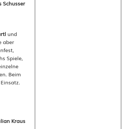
 Schusser
rtl
und
e aber
nfest,
s Spiele,
einzelne
en. Beim
Einsatz.
ulian Kraus