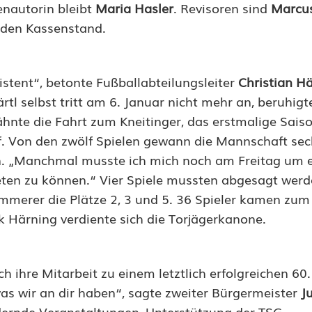
enautorin bleibt
Maria Hasler
. Revisoren sind
Marcus
liden Kassenstand.
stent“, betonte Fußballabteilungsleiter
Christian Hä
l selbst tritt am 6. Januar nicht mehr an, beruhigt
hnte die Fahrt zum Kneitinger, das erstmalige Saiso
. Von den zwölf Spielen gewann die Mannschaft sech
en. „Manchmal musste ich mich noch am Freitag um 
ten zu können.“ Vier Spiele mussten abgesagt werd
merer die Plätze 2, 3 und 5. 36 Spieler kamen zum 
k Härning verdiente sich die Torjägerkanone.
h ihre Mitarbeit zu einem letztlich erfolgreichen 60.
as wir an dir haben“, sagte zweiter Bürgermeister
J
dernde Veranstaltungen, Unterstützung der TSG