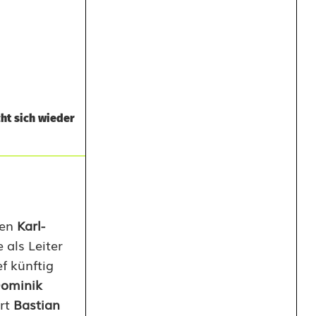
ht sich wieder
ten
Karl-
als Leiter
f künftig
ominik
art
Bastian