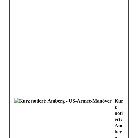
Kur
z
noti
ert:
Am
ber
g -