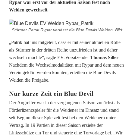
Rypar war erst vor der aktuellen Saison fest nach
r
Weiden gewechselt.
i
k
Stürmer Patrik Rypar verlässt die Blue Devils Weiden. Bild:
R
„Patrik hat uns mitgeteilt, dass er mit seiner aktuellen Rolle
als Stürmer in der dritten Reihe unzufrieden ist und daher
y
wechseln möchte“, sagte EV-Vorsitzender
Thomas Siller
.
p
Nachdem die Wechselmodalitäten mit Rypar und dem neuen
Verein geklärt werden konnten, erteilten die Blue Devils
a
Weiden die Freigabe.
r
Nur kurze Zeit ein Blue Devil
v
Der Angreifer war in der vergangenen Saison zunächst als
e
Förderlizenzspieler für die Weidener im Einsatz und stand
seit Beginn dieser Spielzeit fest bei den Weidenern unter
r
Vertrag. In 19 Partien in dieser Saison erzielte der
l
Linksschütze ein Tor und steuerte eine Torvorlage bei. „Wir