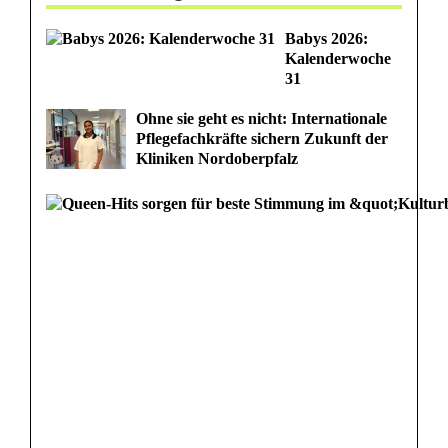
D
e
Babys 2026:
Kalenderwoche
v
31
i
Ohne sie geht es nicht: Internationale
Pflegefachkräfte sichern Zukunft der
l
Kliniken Nordoberpfalz
s