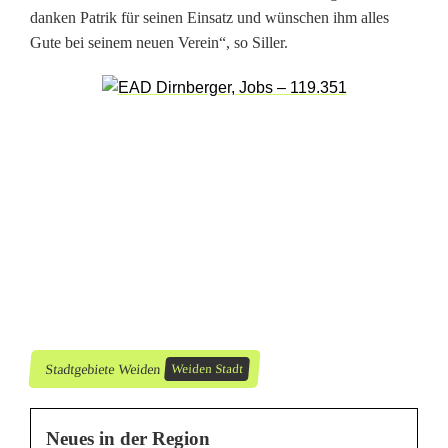
danken Patrik für seinen Einsatz und wünschen ihm alles
ä
Gute bei seinem neuen Verein“, so Siller.
s
s
t
d
i
e
B
l
Stadtgebiete Weiden
Weiden Stadt
u
e
Neues in der Region