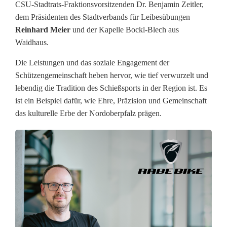
CSU-Stadtrats-Fraktionsvorsitzenden Dr. Benjamin Zeitler,
d
dem Präsidenten des Stadtverbands für Leibesübungen
g
Reinhard Meier
und der Kapelle Bockl-Blech aus
Waidhaus.
a
Die Leistungen und das soziale Engagement der
u
Schützengemeinschaft heben hervor, wie tief verwurzelt und
g
lebendig die Tradition des Schießsports in der Region ist. Es
ist ein Beispiel dafür, wie Ehre, Präzision und Gemeinschaft
e
das kulturelle Erbe der Nordoberpfalz prägen.
k
ü
r
t