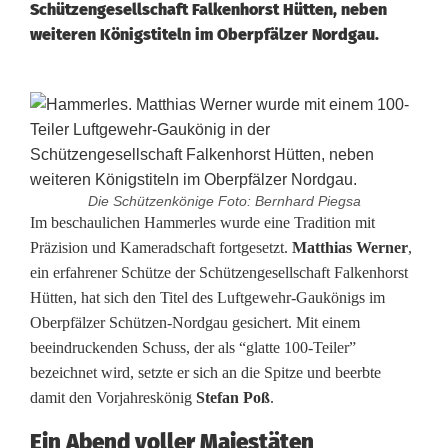
Schützengesellschaft Falkenhorst Hütten, neben
weiteren Königstiteln im Oberpfälzer Nordgau.
Die Schützenkönige Foto: Bernhard Piegsa
S
Im beschaulichen Hammerles wurde eine Tradition mit
Präzision und Kameradschaft fortgesetzt.
Matthias Werner
,
c
ein erfahrener Schütze der Schützengesellschaft Falkenhorst
Hütten, hat sich den Titel des Luftgewehr-Gaukönigs im
h
Oberpfälzer Schützen-Nordgau gesichert. Mit einem
ü
beeindruckenden Schuss, der als “glatte 100-Teiler”
bezeichnet wird, setzte er sich an die Spitze und beerbte
t
damit den Vorjahreskönig
Stefan Poß
.
z
Ein Abend voller Majestäten