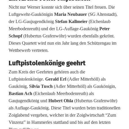
e
Nicht nur Werner konnte sich über seinen Titel freuen. Die
n
Luftgewehr-Gaukönigin
Maria Neubauer
(SG Altenstadt),
der LG-Gaujugendkönig
Stefan Kallmeier
(Eichenlaub
k
Meerbodenreuth) und der LG-Auflage-Gaukönig
Peter
ö
Schopf
(Hubertus Grafenwöhr) wurden ebenfalls gekrönt.
Dieses Quartett wird nun ein Jahr lang den Schützengau im
n
Wettbewerb vertreten.
i
Luftpistolenkönige geehrt
g
Zum Kreis der Geehrten gehören auch die
e
Luftpistolenkönige.
Gerald Erl
(Adler Mitterhöll) als
Gaukönig,
Silvia Tusch
(Adler Mitterhöll) als Gaukönigin,
i
Bastian Ach
(Eichenlaub Meerbodenreuth) als
m
Gaujugendkönig und
Hubert Ohla
(Hubertus Grafenwöhr)
als Auflage-Gaukönig. Diese Titel wurden beim traditionellen
O
Zoiglabend vergeben, welcher in der Zoiglwirtschaft “Zum
b
Vinzenz” in Hammerles stattfand und bis auf den letzten