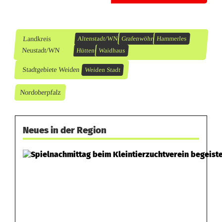
Landkreis
Altenstadt/WN
Grafenwöhr
Hammerles
Neustadt/WN
Hütten
Waidhaus
Stadtgebiete Weiden
Weiden Stadt
Nordoberpfalz
Neues in der Region