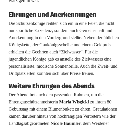
Platz gefüllt war.
e
Ehrungen und Anerkennungen
r
Die Schützenkönige reihten sich ein in eine Feier, die nicht
p
nur sportliche Exzellenz, sondern auch Gemeinschaft und
f
Anerkennung in den Vordergrund stellte. Neben der üblichen
Königskette, der Gaukönigsscheibe und einem Geldpreis
ä
erhielten die Geehrten auch “Zielwasser”. Für die
l
jugendlichen Könige gab es anstelle des Zielwassers eine
personalisierte, modische Sonnenbrille. Auch die Zweit- und
z
Drittplatzierten konnten sich über Preise freuen.
e
Weitere Ehrungen des Abends
r
Der Abend bot auch den passenden Rahmen, um die
N
Ehrengauschützenmeisterin
Maria Wisgickl
zu ihrem 80.
Geburtstag mit einem Blumenbukett zu ehren. Gratulationen
o
kamen darüber hinaus von hochrangigen Vertretern wie der
r
Landtagsabgeordneten
Nicole Bäumler
, dem Weidener