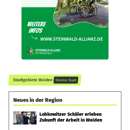
t
i
g
i
n
d
i
Stadtgebiete Weiden
Weiden Stadt
e
W
Neues in der Region
i
Lobkowitzer Schüler erleben
n
Zukunft der Arbeit in Weiden