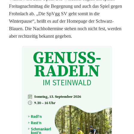
V
Freitagnachmittag die Begegnung und auch das Spiel gegen
Frohnlach ab. „Die SpVgg SV geht somit in die
g
Winterpause“, heißt es auf der Homepage der Schwarz-
e
Blauen. Die Nachholtermine stehen noch nicht fest, werden
aber rechtzeitig bekannt gegeben.
h
t
f
r
ü
h
z
e
i