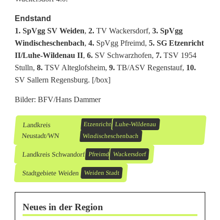
Endstand
1. SpVgg SV Weiden
,
2.
TV Wackersdorf,
3. SpVgg
Windischeschenbach
,
4.
SpVgg Pfreimd,
5. SG Etzenricht
II/Luhe-Wildenau II
,
6.
SV Schwarzhofen,
7.
TSV 1954
Stulln,
8.
TSV Alteglofsheim,
9.
TB/ASV Regenstauf,
10.
SV Sallern Regensburg. [/box]
Bilder: BFV/Hans Dammer
Landkreis
Etzenricht
Luhe-Wildenau
Neustadt/WN
Windischeschenbach
Landkreis Schwandorf
Pfreimd
Wackersdorf
Stadtgebiete Weiden
Weiden Stadt
Neues in der Region