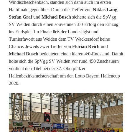
Windischeschenbach, standen sich dann auch im ersten
s
Halbfinale gegenüber. Durch die Treffer von
Niklas Lang
,
m
Stefan Graf
und
Michael Busch
sicherte sich die SpVgg
SV Weiden durch einen souveränen 3:0-Erfolg den Einzug
e
ins Endspiel. Im Finale ließ der Landesligist und
i
Turnierfavorit aus Weiden dem TV Wackersdorf keine
Chance. Jeweils zwei Treffer von
Florian Reich
und
s
Michael Busch
bedeuteten einen klaren 4:0-Endstand. Damit
t
holte sich die SpVgg SV Weiden vor rund 450 Zuschauern
verdient den Titel bei der 37. Oberpfälzer
e
Hallenbezirksmeisterschaft um den Lotto Bayern Hallencup
r
2020.