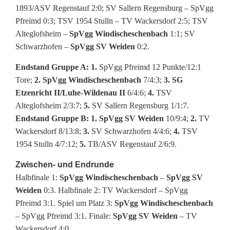
1893/ASV Regenstauf 2:0; SV Sallern Regensburg – SpVgg
Pfreimd 0:3; TSV 1954 Stulln – TV Wackersdorf 2:5; TSV
Alteglofsheim –
SpVgg Windischeschenbach
1:1; SV
Schwarzhofen –
SpVgg SV Weiden
0:2.
Endstand Gruppe A:
1.
SpVgg Pfreimd 12 Punkte/12:1
Tore;
2. SpVgg Windischeschenbach
7/4:3;
3. SG
Etzenricht II/Luhe-Wildenau II
6/4:6;
4.
TSV
Alteglofsheim 2/3:7;
5.
SV Sallern Regensburg 1/1:7.
Endstand Gruppe B: 1. SpVgg SV Weiden
10/9:4;
2.
TV
Wackersdorf 8/13:8;
3.
SV Schwarzhofen 4/4:6;
4.
TSV
1954 Stulln 4/7:12;
5.
TB/ASV Regenstauf 2/6:9.
Zwischen- und Endrunde
Halbfinale 1:
SpVgg Windischeschenbach
–
SpVgg SV
Weiden
0:3. Halbfinale 2: TV Wackersdorf – SpVgg
Pfreimd 3:1. Spiel um Platz 3:
SpVgg Windischeschenbach
– SpVgg Pfreimd 3:1. Finale:
SpVgg SV Weiden
– TV
Wackersdorf 4:0.