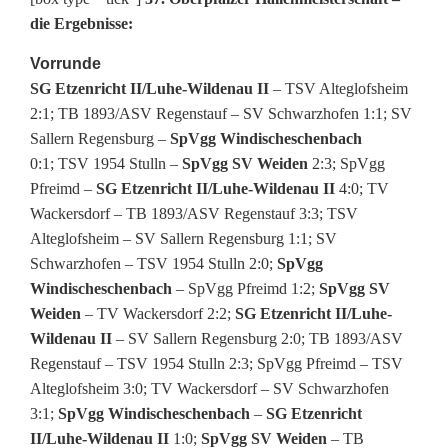
die Ergebnisse:
Vorrunde
SG Etzenricht II/Luhe-Wildenau II
– TSV Alteglofsheim
2:1; TB 1893/ASV Regenstauf – SV Schwarzhofen 1:1; SV
Sallern Regensburg –
SpVgg Windischeschenbach
0:1; TSV 1954 Stulln –
SpVgg SV Weiden
2:3; SpVgg
Pfreimd –
SG Etzenricht II/Luhe-Wildenau II
4:0; TV
Wackersdorf – TB 1893/ASV Regenstauf 3:3; TSV
Alteglofsheim – SV Sallern Regensburg 1:1; SV
Schwarzhofen – TSV 1954 Stulln 2:0;
SpVgg
Windischeschenbach
– SpVgg Pfreimd 1:2;
SpVgg SV
Weiden
– TV Wackersdorf 2:2;
SG Etzenricht II/Luhe-
Wildenau II
– SV Sallern Regensburg 2:0; TB 1893/ASV
Regenstauf – TSV 1954 Stulln 2:3; SpVgg Pfreimd – TSV
Alteglofsheim 3:0; TV Wackersdorf – SV Schwarzhofen
3:1;
SpVgg Windischeschenbach
–
SG Etzenricht
II/Luhe-Wildenau II
1:0;
SpVgg SV Weiden
– TB