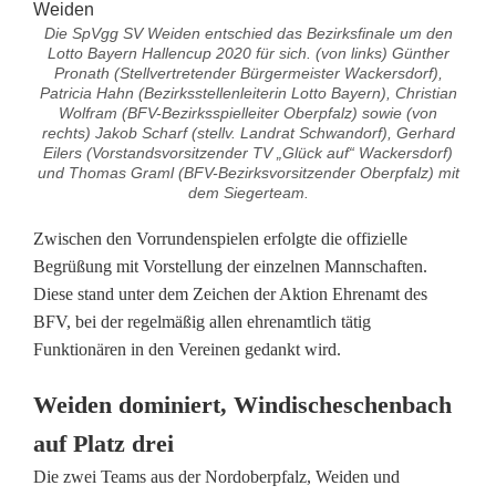
d
Die SpVgg SV Weiden entschied das Bezirksfinale um den
e
Lotto Bayern Hallencup 2020 für sich. (von links) Günther
Pronath (Stellvertretender Bürgermeister Wackersdorf),
n
Patricia Hahn (Bezirksstellenleiterin Lotto Bayern), Christian
Wolfram (BFV-Bezirksspielleiter Oberpfalz) sowie (von
i
rechts) Jakob Scharf (stellv. Landrat Schwandorf), Gerhard
Eilers (Vorstandsvorsitzender TV „Glück auf“ Wackersdorf)
s
und Thomas Graml (BFV-Bezirksvorsitzender Oberpfalz) mit
dem Siegerteam.
t
Zwischen den Vorrundenspielen erfolgte die offizielle
B
Begrüßung mit Vorstellung der einzelnen Mannschaften.
Diese stand unter dem Zeichen der Aktion Ehrenamt des
e
BFV, bei der regelmäßig allen ehrenamtlich tätig
z
Funktionären in den Vereinen gedankt wird.
i
Weiden dominiert, Windischeschenbach
r
auf Platz drei
k
Die zwei Teams aus der Nordoberpfalz, Weiden und