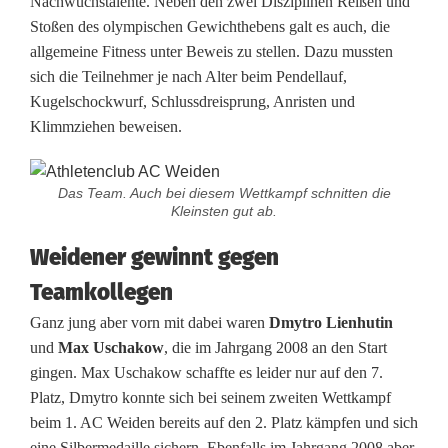
Nachwuchstalente. Neben den zwei Disziplinen Reißen und
K
Stoßen des olympischen Gewichthebens galt es auch, die
allgemeine Fitness unter Beweis zu stellen. Dazu mussten
i
sich die Teilnehmer je nach Alter beim Pendellauf,
d
Kugelschockwurf, Schlussdreisprung, Anristen und
Klimmziehen beweisen.
s
b
Das Team. Auch bei diesem Wettkampf schnitten die
e
Kleinsten gut ab.
i
Weidener gewinnt gegen
m
Teamkollegen
A
Ganz jung aber vorn mit dabei waren
Dmytro Lienhutin
und
Max Uschakow
, die im Jahrgang 2008 an den Start
t
gingen. Max Uschakow schaffte es leider nur auf den 7.
h
Platz, Dmytro konnte sich bei seinem zweiten Wettkampf
beim 1. AC Weiden bereits auf den 2. Platz kämpfen und sich
l
eine Silbermedaille sichern. Ebenfalls im Jahrgang 2008 aber