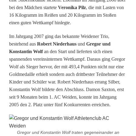
e
bei den Mädchen startete
Veronika Pilz
, die mit Lasten von
16 Kilogramm im Reißen und 20 Kilogramm im Stoßen
t
einen guten Wettkampf hinlegte.
e
Im Jahrgang 2007 ging das bekannte Weidener Trio,
n
bestehend aus
Robert Niederhaus
und
Gregor und
Konstantin Wolf
an den Start und lieferten sich einen
c
spannenden vereinsinternen Wettkampf. Daraus ging Gregor
l
Wolf als Sieger hervor, der mit 493,4 Punkten nicht nur eine
Goldmedaille erhielt sondern auch drittbester Teilnehmer der
u
Kinder und Schüler war. Robert Niederhaus errang Silber,
b
Konstantin Wolf bildete den Abschluss. Damon Saxton, erst
seit 9 Monaten beim 1. AC Weiden, konnte im Jahrgang
W
2005 den 2. Platz unter fünf Konkurrenten erreichen.
e
i
Gregor und Konstantin Wolf traten gegeneinander an
d