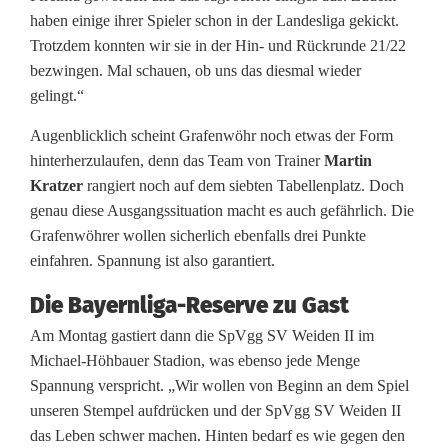
l
haben einige ihrer Spieler schon in der Landesliga gekickt.
e
Trotzdem konnten wir sie in der Hin- und Rückrunde 21/22
bezwingen. Mal schauen, ob uns das diesmal wieder
n
gelingt.“
f
Augenblicklich scheint Grafenwöhr noch etwas der Form
ü
hinterherzulaufen, denn das Team von Trainer
Martin
Kratzer
rangiert noch auf dem siebten Tabellenplatz. Doch
h
genau diese Ausgangssituation macht es auch gefährlich. Die
r
Grafenwöhrer wollen sicherlich ebenfalls drei Punkte
einfahren. Spannung ist also garantiert.
e
Die Bayernliga-Reserve zu Gast
r
Am Montag gastiert dann die SpVgg SV Weiden II im
L
Michael-Höhbauer Stadion, was ebenso jede Menge
u
Spannung verspricht. „Wir wollen von Beginn an dem Spiel
unseren Stempel aufdrücken und der SpVgg SV Weiden II
h
das Leben schwer machen. Hinten bedarf es wie gegen den