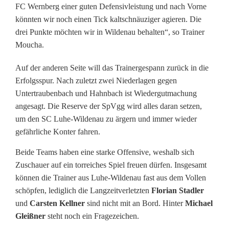
e
FC Wernberg einer guten Defensivleistung und nach Vorne
könnten wir noch einen Tick kaltschnäuziger agieren. Die
-
drei Punkte möchten wir in Wildenau behalten“, so Trainer
Moucha.
W
i
Auf der anderen Seite will das Trainergespann zurück in die
Erfolgsspur. Nach zuletzt zwei Niederlagen gegen
l
Untertraubenbach und Hahnbach ist Wiedergutmachung
d
angesagt. Die Reserve der SpVgg wird alles daran setzen,
um den SC Luhe-Wildenau zu ärgern und immer wieder
e
gefährliche Konter fahren.
n
Beide Teams haben eine starke Offensive, weshalb sich
a
Zuschauer auf ein torreiches Spiel freuen dürfen. Insgesamt
können die Trainer aus Luhe-Wildenau fast aus dem Vollen
u
schöpfen, lediglich die Langzeitverletzten
Florian Stadler
m
und
Carsten Kellner
sind nicht mit an Bord. Hinter
Michael
Gleißner
steht noch ein Fragezeichen.
i