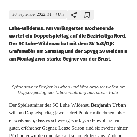
30. September 2022, 14:44 Uhr
Luhe-Wildenau. Am verlängerten Wochenende
wartet ein Doppelspieltag auf die Bezirksliga Nord.
Der SC Luhe-Wildenau hat mit dem SV TuS/DJK
Grafenwöhr am Samstag und der SpVgg SV Weiden II
am Montag zwei starke Gegner vor der Brust.
T
Spielertrainer Benjamin Urban und Nico Argauer wollen am
a
Doppelspieltag die Tabellenführung ausbauen. Foto:
b
Der Spielertrainer des SC Luhe-Wildenau
Benjamin Urban
will am Doppelspieltag jeweils drei Punkte mitnehmen, aber
e
er weiß auch, dass es schwierig wird. „Grafenwöhr ist ein
l
guter, erfahrener Gegner. Letzte Saison sind sie zweiter hinter
Pfreimd geworden und das sagt schon einiges aus. Zudem