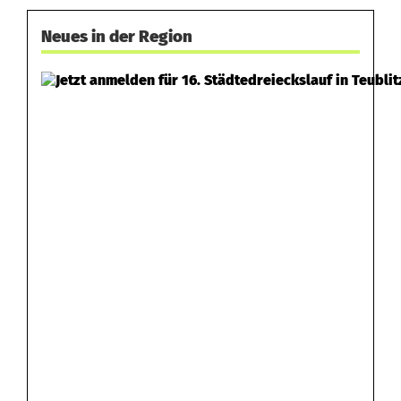
g
Neues in der Region
a
b
e
n