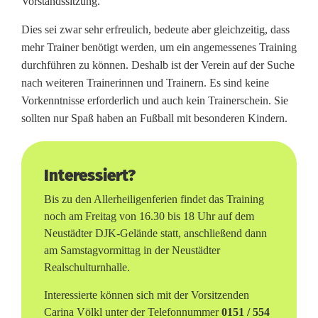
Vorstandssitzung.
n
Dies sei zwar sehr erfreulich, bedeute aber gleichzeitig, dass
e
mehr Trainer benötigt werden, um ein angemessenes Training
r
durchführen zu können. Deshalb ist der Verein auf der Suche
nach weiteren Trainerinnen und Trainern. Es sind keine
d
Vorkenntnisse erforderlich und auch kein Trainerschein. Sie
r
sollten nur Spaß haben an Fußball mit besonderen Kindern.
i
n
Interessiert?
g
Bis zu den Allerheiligenferien findet das Training
noch am Freitag von 16.30 bis 18 Uhr auf dem
e
Neustädter DJK-Gelände statt, anschließend dann
n
am Samstagvormittag in der Neustädter
Realschulturnhalle.
d
Interessierte können sich mit der Vorsitzenden
g
Carina Völkl unter der Telefonnummer
0151 / 554