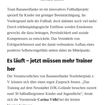
n
f
Team Bananenflanke ist ein innovatives Fußballprojekt
speziell für Kinder mit geistiger Beeinträchtigung. Im
l
Vordergrund steht der Fußball, doch dahinter noch viel mehr:
a
Durch erlebnispädagogische Einflüsse werden Emotionen
geweckt, die dazu beitragen, Persönlichkeit und soziale
n
Kompetenzen zu entwickeln. Das Vermitteln von
k
Erfolgserlebnissen und der damit verbundene Aufbau eines
positiven Selbstwertgefühls stehen dabei im Mittelpunkt.
e
Es läuft – jetzt müssen mehr Trainer
:
her
T
Die Verantwortlichen von Bananenflanke Nordoberpfalz e.
r
V. können sich über einen regen Zuspruch freuen. „Das
Training auf dem Neustädter DJK-Gelände besuchen zurzeit
a
rund 30 fußballbegeistere Kinder und Jugendliche“, freute
i
sich die Vorsitzende
Carina Völkl
bei der letzten