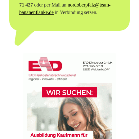
e
71 427
oder per Mail an
nordoberpfalz@team-
bananenflanke.de
in Verbindung setzen.
s
u
c
h
t
!