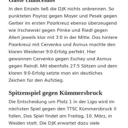
n
In den Einzeln ließ die DJK nichts anbrennen. So
punkteten Poyraz gegen Mayer und Pesek gegen
s
Gerber im ersten Paarkreuz ebenso überzeugend
p
wie Irschewski gegen Pimke und Riedl gegen
Allert jeweils klar mit 3:0 in der Mitte. Das hintere
i
Paarkreuz mit Cervenka und Asmus machte den
e
klaren Weidener 9:0-Erfolg perfekt. Hier
gewannen Cervenka gegen Eschey und Asmus
l
gegen Reindl. Mit ebenfalls 27:5 Sätzen und dem
e
klaren 9:0-Erfolg setzte man ein deutliches
Zeichen für den Aufstieg.
n
Spitzenspiel gegen Kümmersbruck
s
Die Entscheidung um Platz 1 in der Liga wird im
i
nächsten Spiel gegen den TTSC Kümmersbruck II
fallen. Das Spiel findet am Freitag, 10. März, in
c
Weiden statt. Die DJK erwartet dazu viele