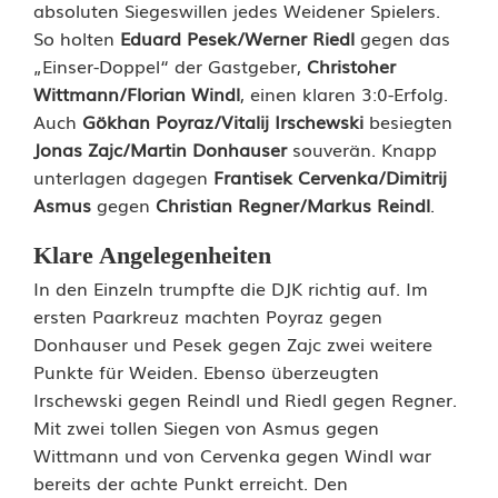
h
absoluten Siegeswillen jedes Weidener Spielers.
So holten
Eduard Pesek/Werner Riedl
gegen das
t
„Einser-Doppel“ der Gastgeber,
Christoher
Wittmann/Florian Windl
, einen klaren 3:0-Erfolg.
e
Auch
Gökhan Poyraz/Vitalij Irschewski
besiegten
n
Jonas Zajc/Martin Donhauser
souverän. Knapp
unterlagen dagegen
Frantisek Cervenka/Dimitrij
n
Asmus
gegen
Christian Regner/Markus Reindl
.
i
Klare Angelegenheiten
s
In den Einzeln trumpfte die DJK richtig auf. Im
h
ersten Paarkreuz machten Poyraz gegen
Donhauser und Pesek gegen Zajc zwei weitere
e
Punkte für Weiden. Ebenso überzeugten
r
Irschewski gegen Reindl und Riedl gegen Regner.
Mit zwei tollen Siegen von Asmus gegen
r
Wittmann und von Cervenka gegen Windl war
e
bereits der achte Punkt erreicht. Den