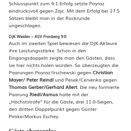
Schlusspunkt zum 9:1-Erfolg setzte Poyraz
n
eindrucksvoll gegen Zajc. Mit dem Erfolg bei 27:5
d
Sätzen bleibt man in der Rückrunde
ungeschlagen.
e
DJK Weiden – ASV Fronberg 9:0
r
Auch im zweiten Spiel bewiesen die DJK-Akteure
D
ihre Leistungsstärke. Schon in den
Eingangsdoppeln zeigte man den Gästen, dass
J
sie hier nichts holen würden. So überzeugten die
K
Paarungen Poyraz/Irschewski gegen
Christian
Mayer/ Peter Reindl
und Pesek/Cervenka gegen
W
Thomas Gerber/Gerhard Allert
. Die neu formierte
e
Paarung
Riedl/Asmus
holte mit der
„Höchststrafe“ für die Gäste, drei 11:0-Siegen,
i
den dritten Doppelpunkt gegen Günter
d
Pimke/Markus Eschey.
e
Gäste chancenlos