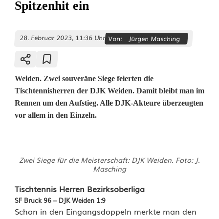
Spitzenhit ein
28. Februar 2023, 11:36 Uhr
Von:
Jürgen Masching
Weiden. Zwei souveräne Siege feierten die
Tischtennisherren der DJK Weiden. Damit bleibt man im
Rennen um den Aufstieg. Alle DJK-Akteure überzeugten
vor allem in den Einzeln.
T
Zwei Siege für die Meisterschaft: DJK Weiden. Foto: J.
i
Masching
s
Tischtennis Herren Bezirksoberliga
SF Bruck 96 – DJK Weiden 1:9
c
Schon in den Eingangsdoppeln merkte man den