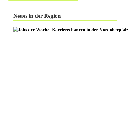
e
n
Neues in der Region
h
i
t
e
i
n