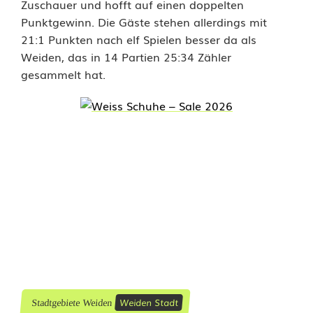
h
Zuschauer und hofft auf einen doppelten
Punktgewinn. Die Gäste stehen allerdings mit
f
21:1 Punkten nach elf Spielen besser da als
ü
Weiden, das in 14 Partien 25:34 Zähler
gesammelt hat.
r
d
e
n
S
p
i
t
z
Weiden Stadt
Stadtgebiete Weiden