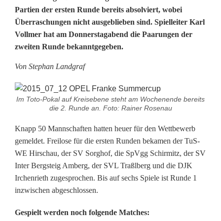
Partien der ersten Runde bereits absolviert, wobei
t
Überraschungen nicht ausgeblieben sind. Spielleiter Karl
o
Vollmer hat am Donnerstagabend die Paarungen der
zweiten Runde bekanntgegeben.
-
P
Von Stephan Landgraf
o
Im Toto-Pokal auf Kreisebene steht am Wochenende bereits
k
die 2. Runde an. Foto: Rainer Rosenau
a
Knapp 50 Mannschaften hatten heuer für den Wettbewerb
gemeldet. Freilose für die ersten Runden bekamen der TuS-
l
WE Hirschau, der SV Sorghof, die SpVgg Schirmitz, der SV
:
Inter Bergsteig Amberg, der SVL Traßlberg und die DJK
Irchenrieth zugesprochen. Bis auf sechs Spiele ist Runde 1
P
inzwischen abgeschlossen.
a
Gespielt werden noch folgende Matches:
r