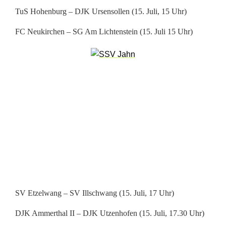
TuS Hohenburg – DJK Ursensollen (15. Juli, 15 Uhr)
t
FC Neukirchen – SG Am Lichtenstein (15. Juli 15 Uhr)
i
e
n
d
e
r
2
.
R
SV Etzelwang – SV Illschwang (15. Juli, 17 Uhr)
u
DJK Ammerthal II – DJK Utzenhofen (15. Juli, 17.30 Uhr)