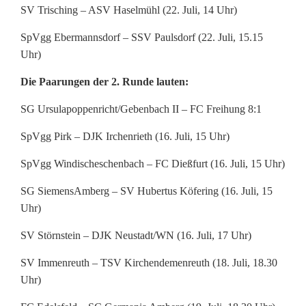
n
SV Trisching – ASV Haselmühl (22. Juli, 14 Uhr)
d
SpVgg Ebermannsdorf – SSV Paulsdorf (22. Juli, 15.15
e
Uhr)
s
Die Paarungen der 2. Runde lauten:
t
SG Ursulapoppenricht/Gebenbach II – FC Freihung 8:1
e
SpVgg Pirk – DJK Irchenrieth (16. Juli, 15 Uhr)
h
SpVgg Windischeschenbach – FC Dießfurt (16. Juli, 15 Uhr)
e
SG SiemensAmberg – SV Hubertus Köfering (16. Juli, 15
n
Uhr)
SV Störnstein – DJK Neustadt/WN (16. Juli, 17 Uhr)
SV Immenreuth – TSV Kirchendemenreuth (18. Juli, 18.30
Uhr)