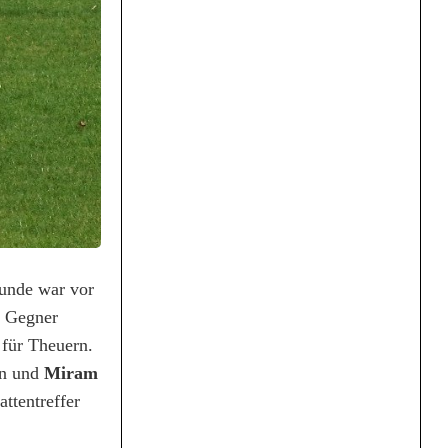
tunde war vor
d Gegner
 für Theuern.
ln und
Miram
ttentreffer