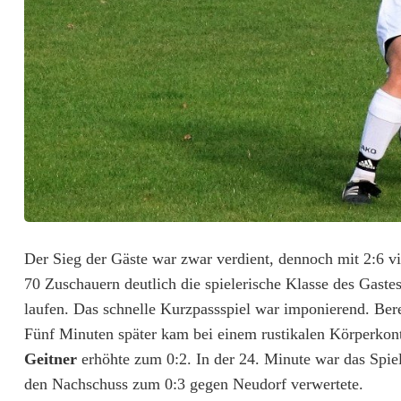
i
e
r
t
g
e
g
e
Der Sieg der Gäste war zwar verdient, dennoch mit 2:6 vie
n
70 Zuschauern deutlich die spielerische Klasse des Gast
T
laufen. Das schnelle Kurzpassspiel war imponierend. Bere
Fünf Minuten später kam bei einem rustikalen Körperkon
h
Geitner
erhöhte zum 0:2. In der 24. Minute war das Spiel
e
den Nachschuss zum 0:3 gegen Neudorf verwertete.