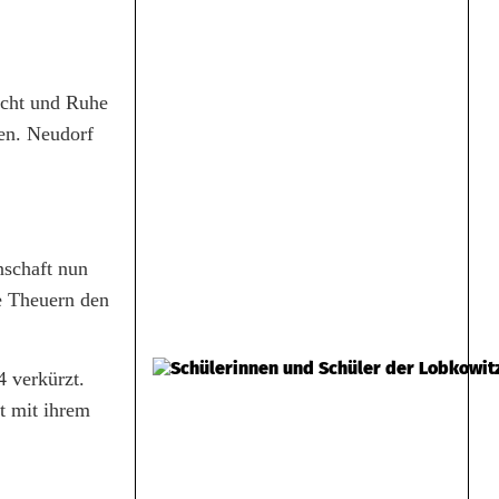
icht und Ruhe
nen. Neudorf
nschaft nun
e Theuern den
4 verkürzt.
t mit ihrem