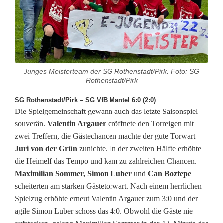
e
r
S
G
Junges Meisterteam der SG Rothenstadt/Pirk. Foto: SG
Rothenstadt/Pirk
R
o
SG Rothenstadt/Pirk – SG VfB Mantel 6:0 (2:0)
Die Spielgemeinschaft gewann auch das letzte Saisonspiel
t
souverän.
Valentin Argauer
eröffnete den Torreigen mit
zwei Treffern, die Gästechancen machte der gute Torwart
h
Juri von der Grün
zunichte. In der zweiten Hälfte erhöhte
e
die Heimelf das Tempo und kam zu zahlreichen Chancen.
Maximilian
Sommer, Simon Luber
und
Can Boztepe
n
scheiterten am starken Gästetorwart. Nach einem herrlichen
s
Spielzug erhöhte erneut Valentin Argauer zum 3:0 und der
agile Simon Luber schoss das 4:0. Obwohl die Gäste nie
t