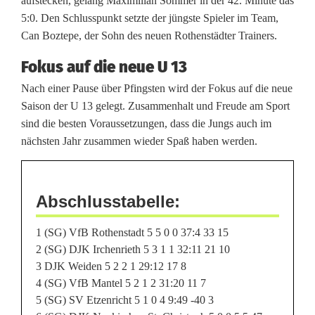
aufstecken, gelang Maximilian Sommer in der 42. Minute das
a
5:0. Den Schlusspunkt setzte der jüngste Spieler im Team,
Can Boztepe, der Sohn des neuen Rothenstädter Trainers.
d
Fokus auf die neue U 13
t
Nach einer Pause über Pfingsten wird der Fokus auf die neue
/
Saison der U 13 gelegt. Zusammenhalt und Freude am Sport
P
sind die besten Voraussetzungen, dass die Jungs auch im
nächsten Jahr zusammen wieder Spaß haben werden.
i
r
Abschlusstabelle:
k
o
1 (SG) VfB Rothenstadt 5 5 0 0 37:4 33 15
2 (SG) DJK Irchenrieth 5 3 1 1 32:11 21 10
h
3 DJK Weiden 5 2 2 1 29:12 17 8
n
4 (SG) VfB Mantel 5 2 1 2 31:20 11 7
5 (SG) SV Etzenricht 5 1 0 4 9:49 -40 3
e