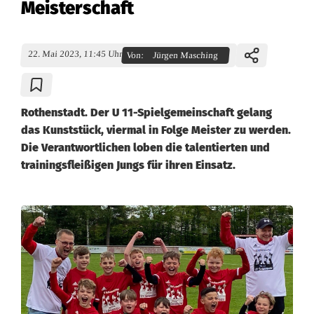
Meisterschaft
22. Mai 2023, 11:45 Uhr
Von:
Jürgen Masching
Rothenstadt. Der U 11-Spielgemeinschaft gelang
das Kunststück, viermal in Folge Meister zu werden.
Die Verantwortlichen loben die talentierten und
trainingsfleißigen Jungs für ihren Einsatz.
U
1
1
d