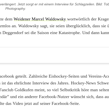
erlängert. Jetzt sorgt er mit einem Interview für Schlagzeilen. Bild: To
Photography.
tzte dem
Weidener Marcel Waldowsky
wortwörtlich der Kragen
mlos an. Waldowsky sagt, sie seien überglücklich, dass sie 
en Deggendorf sei die Saison eine Katastrophe. Und dann kann
cebook geteilt. Zahlreiche Eishockey-Seiten und Vereins-Ac
s ist das ehrlichste Interview des Jahres. Hockey-News Schwei
Fanclub Goldkufen meint, so viel Selbstkritik höre man selte
endär” und ein anderer Facebook-Nutzer wünscht sich, dass au
te das Video jetzt auf seiner Facebook-Seite.