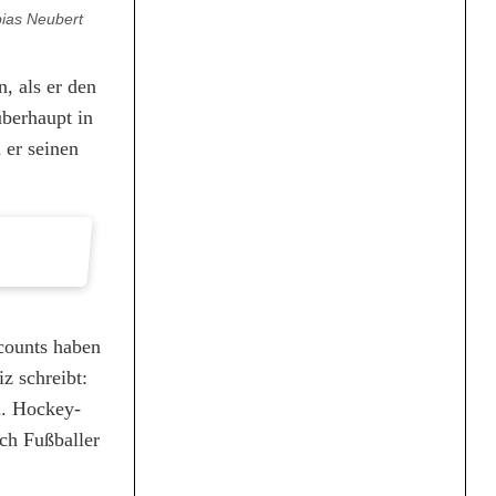
bias Neubert
, als er den
überhaupt in
 er seinen
counts haben
z schreibt:
n. Hockey-
ch Fußballer