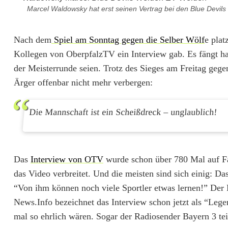
d
Marcel Waldowsky hat erst seinen Vertrag bei den Blue Devils v
o
Nach dem
Spiel am Sonntag gegen die Selber Wölf
e pla
w
Kollegen von OberpfalzTV ein Interview gab. Es fängt har
s
der Meisterrunde seien. Trotz des Sieges am Freitag geg
k
Ärger offenbar nicht mehr verbergen:
y
Die Mannschaft ist ein Scheißdreck – unglaublich!
f
ü
r
Das
Interview von OTV
wurde schon über 780 Mal auf Fa
das Video verbreitet. Und die meisten sind sich einig: Da
e
“Von ihm können noch viele Sportler etwas lernen!” Der 
h
News.Info bezeichnet das Interview schon jetzt als “Leg
r
mal so ehrlich wären. Sogar der Radiosender Bayern 3 teil