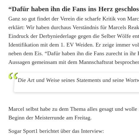
l
“Dafür haben ihn die Fans ins Herz geschlo
i
Ganz so gut findet der Verein die scharfe Kritik von Mar
erklärt: Wir haben durchaus Verständnis für Marcels Reak
c
Eindruck der Derbyniederlage gegen die Selber Wölfe ent
h
Identifikation mit dem 1. EV Weiden. Er zeige immer vol
s
neben dem Eis. “Dafür haben ihn die Fans zurecht in ihr
Aussagen gemeinsam mit dem Mannschaftsrat besproche
t
e
Die Art und Weise seines Statements und seine Wortwa
s
I
Marcel selbst habe zu dem Thema alles gesagt und wolle s
n
Beginn der Meisterrunde am Freitag.
t
Sogar Sport1 berichtet über das Interview:
e