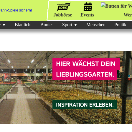
Jobbörse
Events
Wer
e
Blaulicht
Buntes
Sport
Menschen
Politik