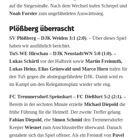
auf die Siegesstraße. Nach dem Wechsel trafen Schrepel und
h
Noah Forster
zum ungefährdeten Auswärtssieg.
i
Plößberg überrascht
n
SV Plößberg – DJK Weiden 3:1 (2:0)
. – Über dieses Spiel
d
haben wir ausführlich berichtet.
TuS-WE Hirschau – DJK Neustadt/WN 5:0 (1:0). –
e
Lukas Schärtl
vor der Halbzeit sowie
Martin Freimuth,
r
Lukas Heinz, Elias Grünwald und Marco Horn
trafen für
den TuS gegen die abstiegsgefährdete DJK. Damit wird es
K
im Kampf um den Relegationsplatz wieder sehr eng.
r
FC Tremmersdorf-Speinshart – FC Dießfurt 5:2 (2:1). –
e
Bereits in der sechsten Minute erzielte
Michael Diepold
die
frühe Führung für die Heimelf. Der zweite Treffer gelang
i
Fabian Diepold
, ehe
Simon Schmid
den Tremmersdorfer
s
Keeper
Wiesnet
zum Anschlusstreffer überwand. Danach
gestaltete sich das Spiel offener. Als ein Freistoß von
Pavel