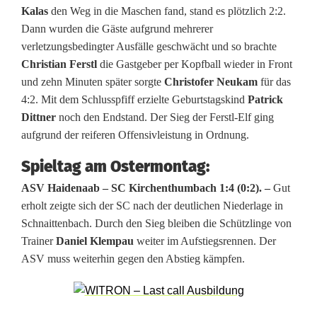
l
Kalas
den Weg in die Maschen fand, stand es plötzlich 2:2.
i
Dann wurden die Gäste aufgrund mehrerer
verletzungsbedingter Ausfälle geschwächt und so brachte
g
Christian Ferstl
die Gastgeber per Kopfball wieder in Front
a
und zehn Minuten später sorgte
Christofer Neukam
für das
4:2. Mit dem Schlusspfiff erzielte Geburtstagskind
Patrick
e
Dittner
noch den Endstand. Der Sieg der Ferstl-Elf ging
t
aufgrund der reiferen Offensivleistung in Ordnung.
w
Spieltag am Ostermontag:
a
ASV Haidenaab – SC Kirchenthumbach 1:4 (0:2). –
Gut
erholt zeigte sich der SC nach der deutlichen Niederlage in
s
Schnaittenbach. Durch den Sieg bleiben die Schützlinge von
a
Trainer
Daniel Klempau
weiter im Aufstiegsrennen. Der
ASV muss weiterhin gegen den Abstieg kämpfen.
b