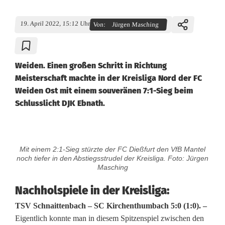
19. April 2022, 15:12 Uhr
Von:
Jürgen Masching
Weiden. Einen großen Schritt in Richtung
Meisterschaft machte in der Kreisliga Nord der FC
Weiden Ost mit einem souveränen 7:1-Sieg beim
Schlusslicht DJK Ebnath.
W
Mit einem 2:1-Sieg stürzte der FC Dießfurt den VfB Mantel
e
noch tiefer in den Abstiegsstrudel der Kreisliga. Foto: Jürgen
Masching
i
Nachholspiele in der Kreisliga:
d
TSV Schnaittenbach – SC Kirchenthumbach 5:0 (1:0). –
e
Eigentlich konnte man in diesem Spitzenspiel zwischen den