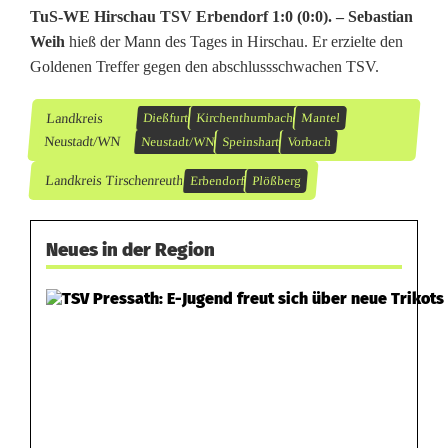
TuS-WE Hirschau TSV Erbendorf 1:0 (0:0). –
Sebastian
Weih
hieß der Mann des Tages in Hirschau. Er erzielte den
Goldenen Treffer gegen den abschlussschwachen TSV.
Landkreis
Dießfurt
Kirchenthumbach
Mantel
Neustadt/WN
Neustadt/WN
Speinshart
Vorbach
Landkreis Tirschenreuth
Erbendorf
Plößberg
Neues in der Region