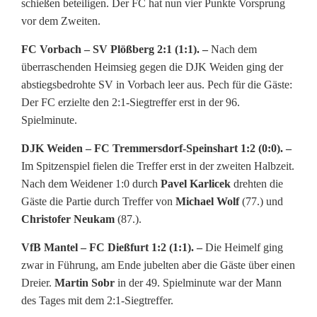
schießen beteiligen. Der FC hat nun vier Punkte Vorsprung
vor dem Zweiten.
FC Vorbach – SV Plößberg 2:1 (1:1). –
Nach dem
überraschenden Heimsieg gegen die DJK Weiden ging der
abstiegsbedrohte SV in Vorbach leer aus. Pech für die Gäste:
Der FC erzielte den 2:1-Siegtreffer erst in der 96.
Spielminute.
DJK Weiden – FC Tremmersdorf-Speinshart 1:2 (0:0). –
Im Spitzenspiel fielen die Treffer erst in der zweiten Halbzeit.
Nach dem Weidener 1:0 durch
Pavel Karlicek
drehten die
Gäste die Partie durch Treffer von
Michael Wolf
(77.) und
Christofer Neukam
(87.).
VfB Mantel – FC Dießfurt 1:2 (1:1). –
Die Heimelf ging
zwar in Führung, am Ende jubelten aber die Gäste über einen
Dreier.
Martin Sobr
in der 49. Spielminute war der Mann
des Tages mit dem 2:1-Siegtreffer.