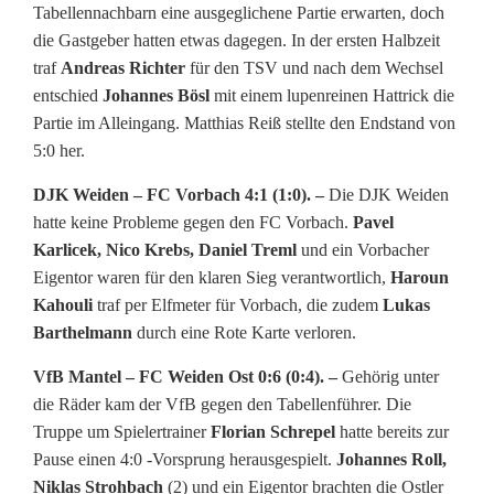
Tabellennachbarn eine ausgeglichene Partie erwarten, doch
n
die Gastgeber hatten etwas dagegen. In der ersten Halbzeit
O
traf
Andreas Richter
für den TSV und nach dem Wechsel
entschied
Johannes Bösl
mit einem lupenreinen Hattrick die
s
Partie im Alleingang. Matthias Reiß stellte den Endstand von
t
5:0 her.
s
DJK Weiden – FC Vorbach 4:1 (1:0). –
Die DJK Weiden
hatte keine Probleme gegen den FC Vorbach.
Pavel
e
Karlicek, Nico Krebs, Daniel Treml
und ein Vorbacher
t
Eigentor waren für den klaren Sieg verantwortlich,
Haroun
Kahouli
traf per Elfmeter für Vorbach, die zudem
Lukas
z
Barthelmann
durch eine Rote Karte verloren.
t
VfB Mantel – FC Weiden Ost 0:6 (0:4). –
Gehörig unter
s
die Räder kam der VfB gegen den Tabellenführer. Die
Truppe um Spielertrainer
Florian Schrepel
hatte bereits zur
i
Pause einen 4:0 -Vorsprung herausgespielt.
Johannes Roll,
c
Niklas Strohbach
(2) und ein Eigentor brachten die Ostler