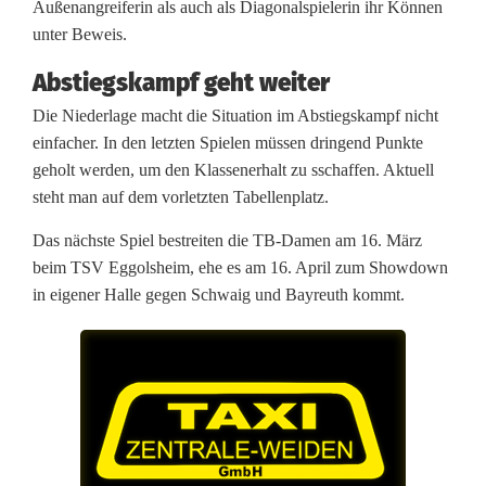
Außenangreiferin als auch als Diagonalspielerin ihr Können
V
unter Beweis.
o
Abstiegskampf geht weiter
l
Die Niederlage macht die Situation im Abstiegskampf nicht
l
einfacher. In den letzten Spielen müssen dringend Punkte
geholt werden, um den Klassenerhalt zu sschaffen. Aktuell
e
steht man auf dem vorletzten Tabellenplatz.
y
Das nächste Spiel bestreiten die TB-Damen am 16. März
b
beim TSV Eggolsheim, ehe es am 16. April zum Showdown
in eigener Halle gegen Schwaig und Bayreuth kommt.
a
l
l
e
r