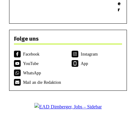
e
r
Folge uns
Facebook
Instagram
YouTube
App
WhatsApp
Mail an die Redaktion