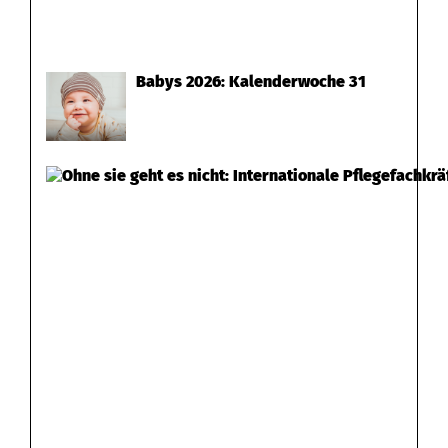
m
p
Babys 2026: Kalenderwoche 31
f