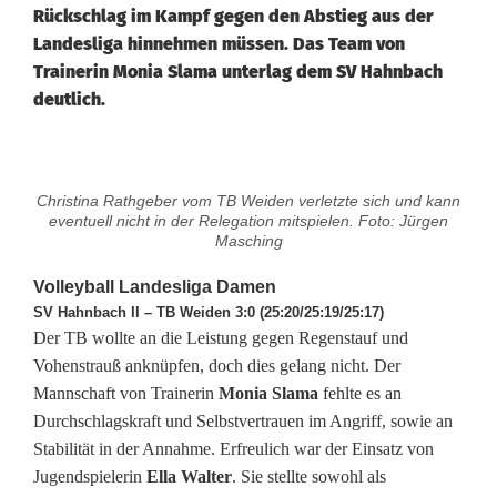
Rückschlag im Kampf gegen den Abstieg aus der
Landesliga hinnehmen müssen. Das Team von
Trainerin Monia Slama unterlag dem SV Hahnbach
deutlich.
W
Christina Rathgeber vom TB Weiden verletzte sich und kann
e
eventuell nicht in der Relegation mitspielen. Foto: Jürgen
Masching
i
Volleyball Landesliga Damen
d
SV Hahnbach II – TB Weiden 3:0 (25:20/25:19/25:17)
Der TB wollte an die Leistung gegen Regenstauf und
e
Vohenstrauß anknüpfen, doch dies gelang nicht. Der
n
Mannschaft von Trainerin
Monia Slama
fehlte es an
Durchschlagskraft und Selbstvertrauen im Angriff, sowie an
e
Stabilität in der Annahme. Erfreulich war der Einsatz von
r
Jugendspielerin
Ella Walter
. Sie stellte sowohl als