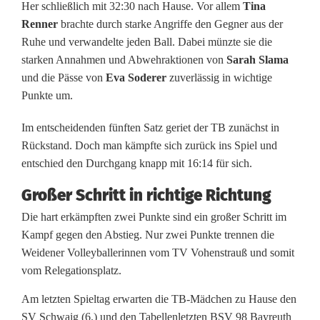
Her schließlich mit 32:30 nach Hause. Vor allem
Tina
e
Renner
brachte durch starke Angriffe den Gegner aus der
n
Ruhe und verwandelte jeden Ball. Dabei münzte sie die
starken Annahmen und Abwehraktionen von
Sarah Slama
h
und die Pässe von
Eva Soderer
zuverlässig in wichtige
Punkte um.
o
l
Im entscheidenden fünften Satz geriet der TB zunächst in
Rückstand. Doch man kämpfte sich zurück ins Spiel und
e
entschied den Durchgang knapp mit 16:14 für sich.
n
Großer Schritt in richtige Richtung
z
Die hart erkämpften zwei Punkte sind ein großer Schritt im
w
Kampf gegen den Abstieg. Nur zwei Punkte trennen die
Weidener Volleyballerinnen vom TV Vohenstrauß und somit
e
vom Relegationsplatz.
i
Am letzten Spieltag erwarten die TB-Mädchen zu Hause den
w
SV Schwaig (6.) und den Tabellenletzten BSV 98 Bayreuth