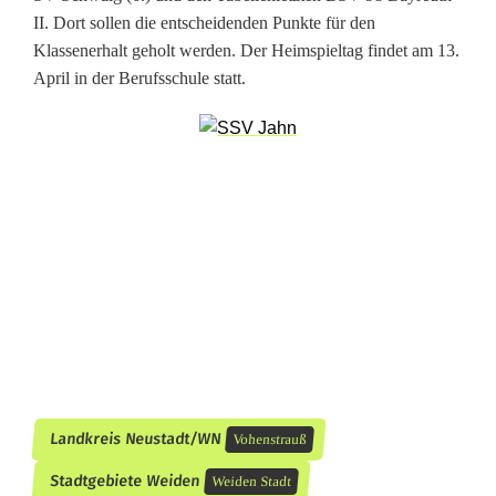
II. Dort sollen die entscheidenden Punkte für den
i
Klassenerhalt geholt werden. Der Heimspieltag findet am 13.
c
April in der Berufsschule statt.
h
t
i
g
e
P
u
n
Landkreis Neustadt/WN
Vohenstrauß
k
Stadtgebiete Weiden
Weiden Stadt