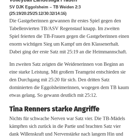
l
SV DJK Eggolsheim – TB Weiden 2:3
(25:19/20:25/25:12/30:32/14:16)
l
Die Gastgeberinnen gewannen ihr erstes Spiel gegen den
e
Tabellenvierten TB/ASV Regenstauf knapp. Im zweiten
Spiel feierten die TB-Frauen gegen die Gastgeberinnen einen
y
enorm wichtigen Sieg um Kampf um den Klassenerhalt.
b
Dabei ging der erste Satz mit 25:19 an die Heimmannschaft.
a
Im zweiten Satz zeigten die Weidenerinnen von Beginn an
eine starke Leistung. Mit großem Teamgeist entschieden sie
l
den Durchgang mit 25:20 für sich. Den dritten Satz
l
dominierten die Eggolsheimerinnen, wogegen dem TB kaum
etwas gelang. So gewann deutlich mit 25:12.
f
Tina Renners starke Angriffe
r
Nichts für schwache Nerven war Satz vier. Die TB-Mädels
a
kämpften sich zurück in die Partie und brachten Satz vier
u
dank Willenskraft und Nervenstärke nach langem Hin und