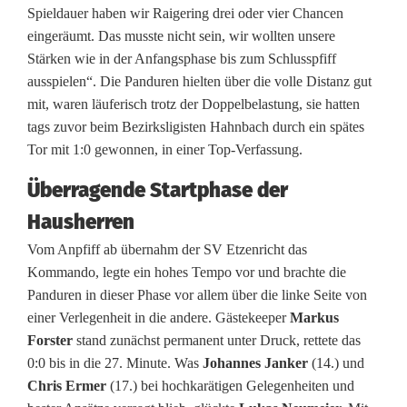
i
Spieldauer haben wir Raigering drei oder vier Chancen
eingeräumt. Das musste nicht sein, wir wollten unsere
t
Stärken wie in der Anfangsphase bis zum Schlusspfiff
e
ausspielen“. Die Panduren hielten über die volle Distanz gut
mit, waren läuferisch trotz der Doppelbelastung, sie hatten
s
tags zuvor beim Bezirksligisten Hahnbach durch ein spätes
T
Tor mit 1:0 gewonnen, in einer Top-Verfassung.
e
Überragende Startphase der
s
Hausherren
t
Vom Anpfiff ab übernahm der SV Etzenricht das
Kommando, legte ein hohes Tempo vor und brachte die
s
Panduren in dieser Phase vor allem über die linke Seite von
p
einer Verlegenheit in die andere. Gästekeeper
Markus
Forster
stand zunächst permanent unter Druck, rettete das
i
0:0 bis in die 27. Minute. Was
Johannes Janker
(14.) und
e
Chris Ermer
(17.) bei hochkarätigen Gelegenheiten und