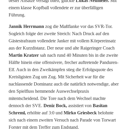
bester Ansätze versagt blieb, glückte
Lukas Neumeier.
Mit
l
einem klasse Kopfball vollendete er zur überfälligen
d
Führung.
e
Jannik Herrmann
zog die Maßflanke vor das SVR-Tor.
Sogleich folgte der zweite Streich: Nach Druck auf den
s
Gästestrafraum vollendete Janker mit vollem Körpereinsatz
S
aus der Kurzdistanz. Der neue und alte Raigeringer Coach
Martin Kratzer
sah nach rund 40 Minuten bis in die zweite
V
Hälfte hinein eine offensivere, frecher auftretende Panduren-
E
Elf. Auch in den Zweikämpfen stieg die Erfolgsquote des
Kreisligisten Zug um Zug. Mit Sicherheit war für die
t
nachlassende Dominanz auch die natürlich notwendige, aber
z
den Spielfluss hemmende Auswechselpraxis
mitentscheidend. Die Tore nach dem Wechsel machte
e
dennoch der SVE.
Deniz Bock,
assistiert von
Basitan
n
Schreml,
erhöhte auf 3:0 und
Mirko Griesbeck
belohnte
sich nach einem zweiten Versuch nach Parade von Torwart
r
Forster mit dem Treffer zum Endstand.