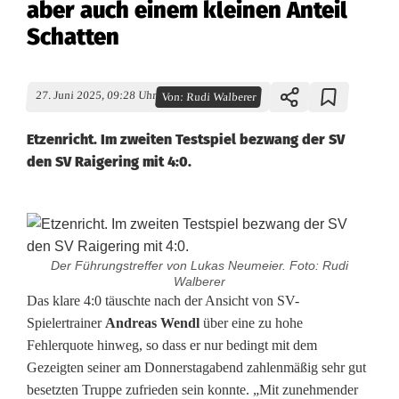
aber auch einem kleinen Anteil
Schatten
27. Juni 2025, 09:28 Uhr
Von:
Rudi Walberer
Etzenricht. Im zweiten Testspiel bezwang der SV
den SV Raigering mit 4:0.
Der Führungstreffer von Lukas Neumeier. Foto: Rudi
Walberer
Z
Das klare 4:0 täuschte nach der Ansicht von SV-
Spielertrainer
Andreas Wendl
über eine zu hohe
w
Fehlerquote hinweg, so dass er nur bedingt mit dem
Gezeigten seiner am Donnerstagabend zahlenmäßig sehr gut
e
besetzten Truppe zufrieden sein konnte. „Mit zunehmender