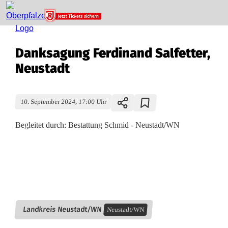
Danksagung Ferdinand Salfetter,
Neustadt
10. September 2024, 17:00 Uhr
Begleitet durch: Bestattung Schmid - Neustadt/WN
D
a
n
Landkreis Neustadt/WN
Neustadt/WN
k