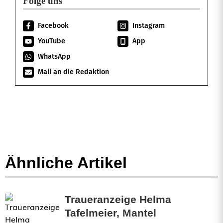
e
Folge uns
W
Facebook
Instagram
e
YouTube
App
i
WhatsApp
Mail an die Redaktion
ß
,
L
u
h
Ähnliche Artikel
e
Traueranzeige Helma
Tafelmeier, Mantel