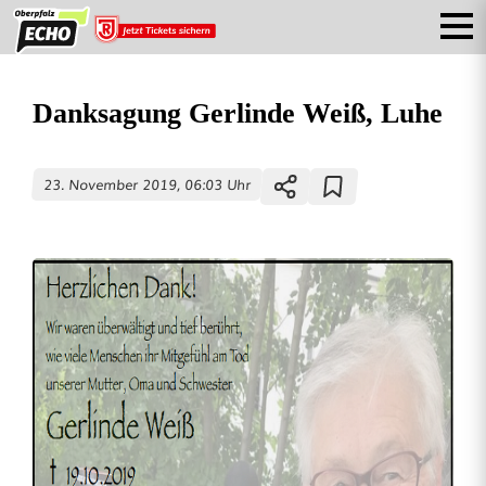
Danksagung Gerlinde Weiß, Luhe
23. November 2019, 06:03 Uhr
D
a
n
k
s
a