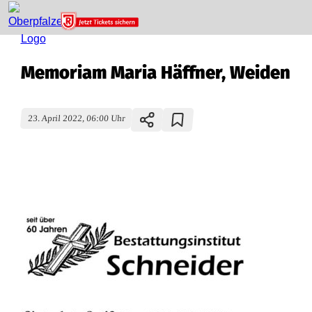
Memoriam Maria Häffner, Weiden
23. April 2022, 06:00 Uhr
M
e
m
o
r
i