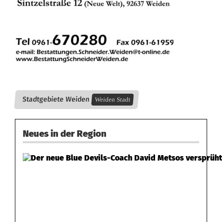
a
m
M
a
r
Stadtgebiete Weiden
Weiden Stadt
i
a
Neues in der Region
H
ä
f
f