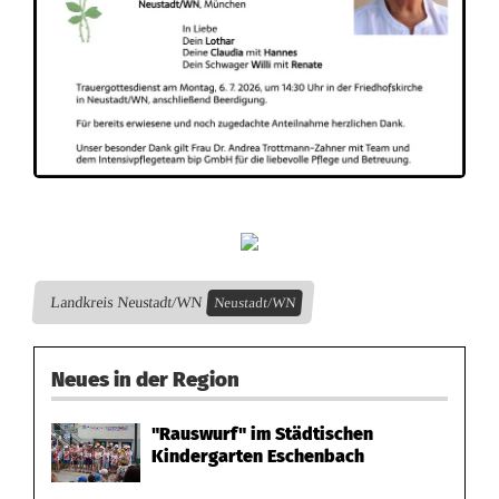
T
r
a
Landkreis Neustadt/WN
Neustadt/WN
u
e
Neues in der Region
r
"Rauswurf" im Städtischen
a
Kindergarten Eschenbach