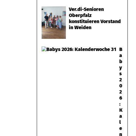
Ver.di-Senioren
Oberpfalz
konstituieren Vorstand
in Weiden
B
a
b
y
s
2
0
2
6
:
K
a
l
e
n