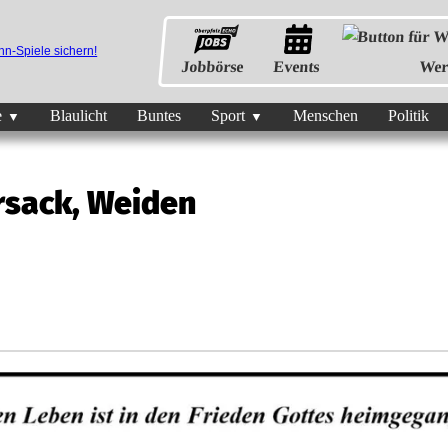
Jobbörse
Events
Wer
e
Blaulicht
Buntes
Sport
Menschen
Politik
rsack, Weiden