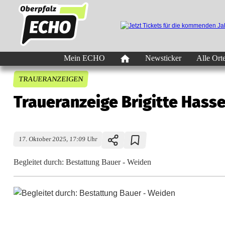
Mein ECHO
Newsticker
Alle Ort
TRAUERANZEIGEN
Traueranzeige Brigitte Hass
17. Oktober 2025, 17:09 Uhr
Begleitet durch: Bestattung Bauer - Weiden
T