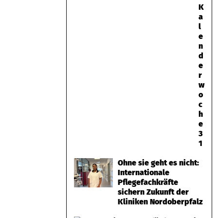
K
a
l
e
n
d
e
r
w
o
c
h
e
3
1
Ohne sie geht es nicht:
Internationale
Pflegefachkräfte
sichern Zukunft der
Kliniken Nordoberpfalz