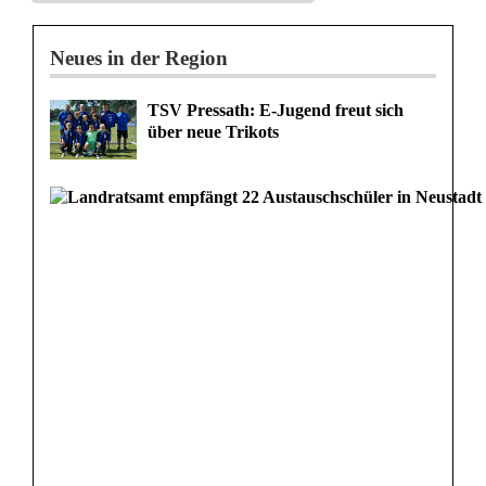
u
e
Neues in der Region
r
TSV Pressath: E-Jugend freut sich
a
über neue Trikots
n
z
e
i
g
e
D
a