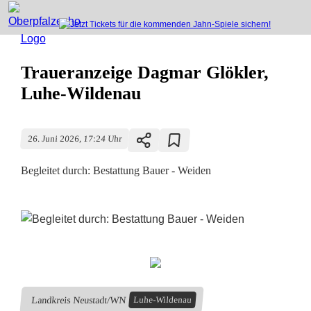
Traueranzeige Dagmar Glökler,
Luhe-Wildenau
26. Juni 2026, 17:24 Uhr
Begleitet durch: Bestattung Bauer - Weiden
T
r
a
Landkreis Neustadt/WN
Luhe-Wildenau