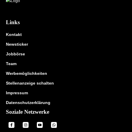
i
e
Links
s
Kontakt
e
Newsticker
n
Jobbörse
d
Team
Werbemöglichkeiten
o
Stellenanzeige schalten
r
Impressum
f
Datenschutzerklärung
Soziale Netzwerke