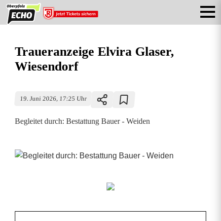
Traueranzeige Elvira Glaser,
Wiesendorf
19. Juni 2026, 17:25 Uhr
Begleitet durch: Bestattung Bauer - Weiden
T
r
a