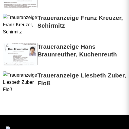
v
i
Traueranzeige Franz Kreuzer,
Schirmitz
r
a
Traueranzeige Hans
G
Braunreuther, Kuchenreuth
l
a
Traueranzeige Liesbeth Zuber,
s
Floß
e
r
,
W