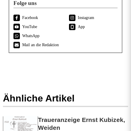
u
Folge uns
e
Facebook
Instagram
r
YouTube
App
a
WhatsApp
Mail an die Redaktion
n
z
e
i
g
Ähnliche Artikel
e
E
Traueranzeige Ernst Kubizek,
l
Weiden