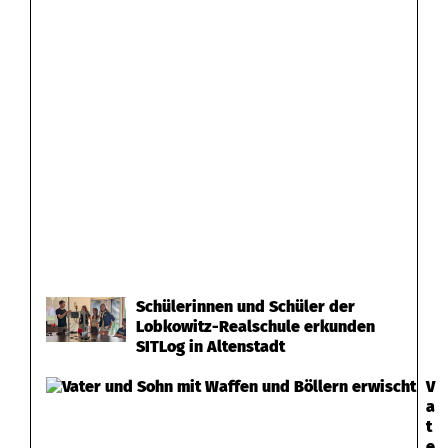
n
e
r
,
W
e
i
h
Schülerinnen und Schüler der
Lobkowitz-Realschule erkunden
e
SITLog in Altenstadt
r
V
h
a
t
a
e