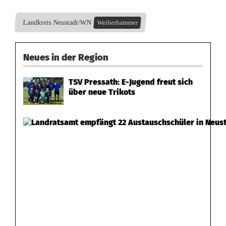
u
Landkreis Neustadt/WN
e
Weiherhammer
r
Neues in der Region
a
n
TSV Pressath: E-Jugend freut sich
über neue Trikots
z
e
i
g
e
E
m