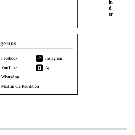
in
d
er
lge uns
Facebook
Instagram
YouTube
App
WhatsApp
Mail an die Redaktion