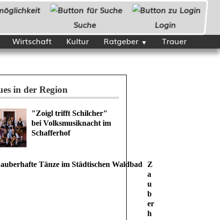
Suche
Login
Wirtschaft
Kultur
Ratgeber
Trauer
es in der Region
"Zoigl trifft Schilcher"
bei Volksmusiknacht im
Schafferhof
Z
a
u
b
er
h