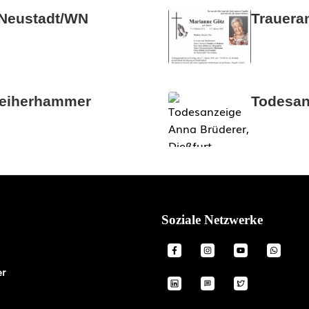
 Neustadt/WN
Trauera
Weiherhammer
Todesan
Soziale Netzwerke
er