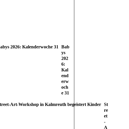
Bab
ys
202
6:
Kal
end
erw
och
e 31
St
re
et
-
A