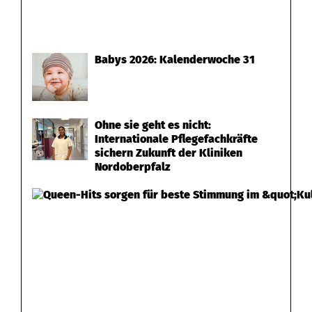
,
W
Babys 2026: Kalenderwoche 31
e
i
d
Ohne sie geht es nicht:
Internationale Pflegefachkräfte
e
sichern Zukunft der Kliniken
Nordoberpfalz
n