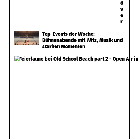
ö
v
e
r
Top-Events der Woche:
Bühnenabende mit Witz, Musik und
starken Momenten