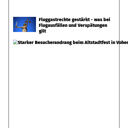
s
t
Fluggastrechte gestärkt - was bei
a
Flugausfällen und Verspätungen
gilt
d
t