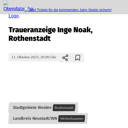
Traueranzeige Inge Noak,
Rothenstadt
11. Oktober 2023, 20:00 Uhr
T
r
a
Stadtgebiete Weiden
Rothenstadt
u
Landkreis Neustadt/WN
Weiherhammer
e